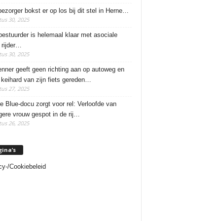
ezorger bokst er op los bij dit stel in Herne…
us 30, 2025
estuurder is helemaal klaar met asociale
rijder…
us 30, 2025
enner geeft geen richting aan op autoweg en
 keihard van zijn fiets gereden…
us 27, 2025
e Blue-docu zorgt voor rel: Verloofde van
ere vrouw gespot in de rij…
us 26, 2025
gina’s
cy-/Cookiebeleid