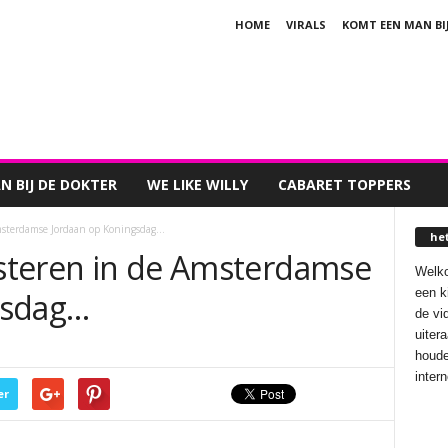
HOME
VIRALS
KOMT EEN MAN BI
 BIJ DE DOKTER
WE LIKE WILLY
CABARET TOPPERS
Amsterdamse Jordaan op Koningsdag…
he
gisteren in de Amsterdamse
Welko
een k
gsdag…
de vi
uiter
houde
inter
er