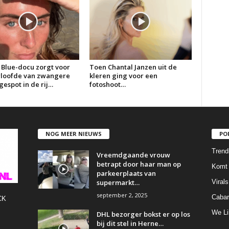
 Blue-docu zorgt voor
Toen Chantal Janzen uit de
erloofde van zwangere
kleren ging voor een
espot in de rij…
fotoshoot…
NOG MEER NIEUWS
PO
Trend
Vreemdgaande vrouw
betrapt door haar man op
Komt 
parkeerplaats van
supermarkt…
Virals
september 2, 2025
Cabar
CK
We Li
DHL bezorger bokst er op los
bij dit stel in Herne…