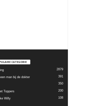
PULAIRE CATEGORIE
2879
ing
391
een man bij de dokter
350
200
et Toppers
108
ke Willy