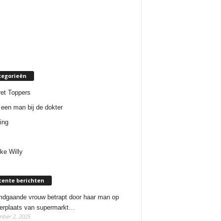
tegorieën
et Toppers
een man bij de dokter
ing
ke Willy
cente berichten
dgaande vrouw betrapt door haar man op
erplaats van supermarkt…
ber 2, 2025