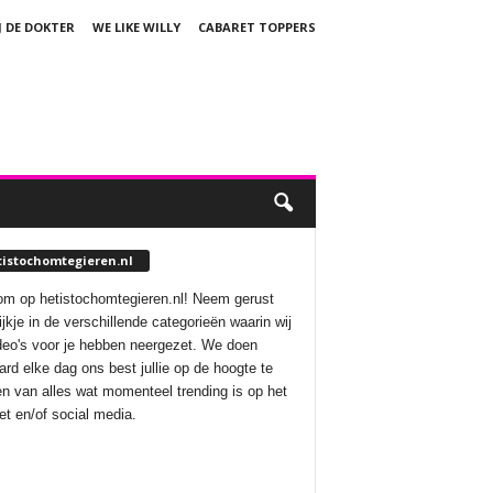
J DE DOKTER
WE LIKE WILLY
CABARET TOPPERS
tistochomtegieren.nl
m op hetistochomtegieren.nl! Neem gerust
ijkje in de verschillende categorieën waarin wij
deo's voor je hebben neergezet. We doen
aard elke dag ons best jullie op de hoogte te
n van alles wat momenteel trending is op het
net en/of social media.