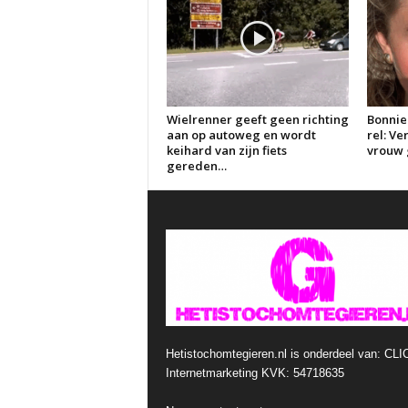
Wielrenner geeft geen richting
Bonnie
aan op autoweg en wordt
rel: V
keihard van zijn fiets
vrouw g
gereden…
Hetistochomtegieren.nl is onderdeel van: CLI
Internetmarketing KVK: 54718635