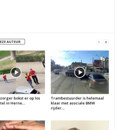
DEZE AUTEUR
zorger bokst er op los
Trambestuurder is helemaal
 stel in Herne…
klaar met asociale BMW
rijder…