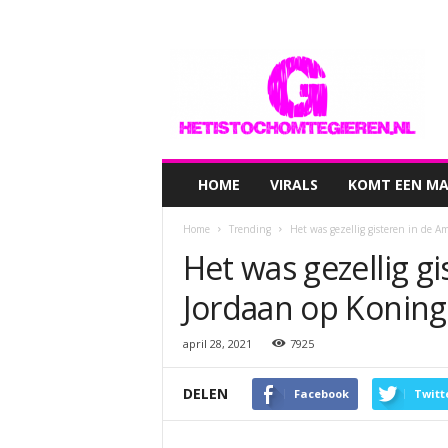
hetistochomtegieren.nl
HOME
VIRALS
KOMT EEN MAN
Home
Trending
Het was gezellig gisteren in de 
Het was gezellig 
Jordaan op Konin
april 28, 2021
7925
DELEN
Facebook
Twitt