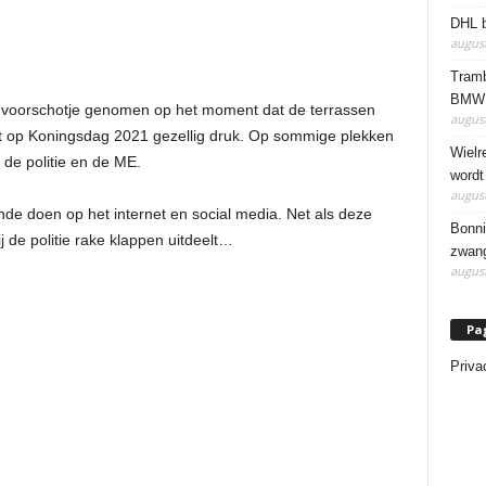
DHL b
august
Tramb
BMW 
 voorschotje genomen op het moment dat de terrassen
august
t op Koningsdag 2021 gezellig druk. Op sommige plekken
Wielr
 de politie en de ME.
wordt
august
onde doen op het internet en social media. Net als deze
Bonni
 de politie rake klappen uitdeelt…
zwang
august
Pa
Priva