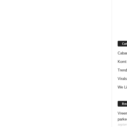
Ca
Cabar
Komt 
Trend
Virals
We Li
Re
Vreem
parke
septem