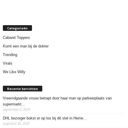
Categorieën
Cabaret Toppers
Komt een man bij de dokter
Trending
Virals
We Like Willy
Recente berichten
Vreemdgaande vrouw betrapt door haar man op parkeerplaats van
supermarkt…
september 2, 2025
DHL bezorger bokst er op los bij dit stel in Herne…
augustus 30, 2025