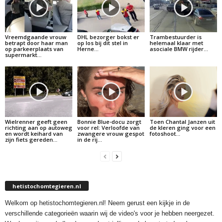
Vreemdgaande vrouw
DHL bezorger bokst er
Trambestuurder is
betrapt door haar man
op los bij dit stel in
helemaal klaar met
op parkeerplaats van
Herne…
asociale BMW rijder…
supermarkt…
Wielrenner geeft geen
Bonnie Blue-docu zorgt
Toen Chantal Janzen uit
richting aan op autoweg
voor rel: Verloofde van
de kleren ging voor een
en wordt keihard van
zwangere vrouw gespot
fotoshoot…
zijn fiets gereden…
in de rij…
hetistochomtegieren.nl
Welkom op hetistochomtegieren.nl! Neem gerust een kijkje in de
verschillende categorieën waarin wij de video's voor je hebben neergezet.