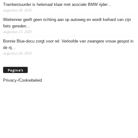
Trambestuurder is helemaal klaar met asociale BMW rijder…
augustus 30, 2025
Wielrenner geeft geen richting aan op autoweg en wordt keihard van zijn
fiets gereden…
augustus 27, 2025
Bonnie Blue-docu zorgt voor rel: Verloofde van zwangere vrouw gespot in
de rij…
augustus 26, 2025
Pagina’s
Privacy-/Cookiebeleid