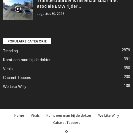
Trambestuurder is helemaal klaar met
asociale BMW rijder…
augustus 30, 2025
POPULAIRE CATEGORIE
2879
Trending
391
Komt een man bij de dokter
350
Virals
200
Cabaret Toppers
108
We Like Willy
Home
Virals
Komt een man bij de dokter
We Like Willy
Cabaret Toppers
©