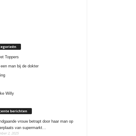
tegorieën
et Toppers
een man bij de dokter
ing
ke Willy
cente berichten
dgaande vrouw betrapt door haar man op
erplaats van supermarkt…
ber 2, 2025