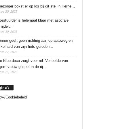
ezorger bokst er op los bij dit stel in Herne…
us 30, 2025
estuurder is helemaal klaar met asociale
rijder…
us 30, 2025
enner geeft geen richting aan op autoweg en
 keihard van zijn fiets gereden…
us 27, 2025
e Blue-docu zorgt voor rel: Verloofde van
ere vrouw gespot in de rij…
us 26, 2025
gina’s
cy-/Cookiebeleid