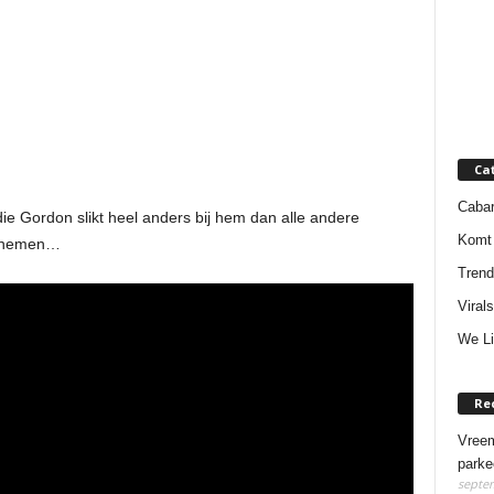
Ca
Cabar
die Gordon slikt heel anders bij hem dan alle andere
Komt 
n nemen…
Trend
Virals
We Li
Re
Vreem
parke
septem