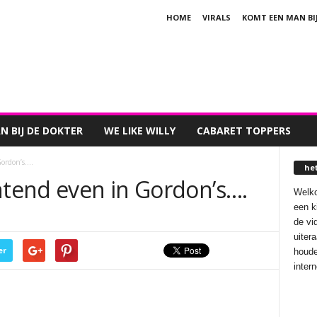
HOME
VIRALS
KOMT EEN MAN BI
 BIJ DE DOKTER
WE LIKE WILLY
CABARET TOPPERS
Gordon’s….
he
htend even in Gordon’s….
Welko
een k
de vi
uiter
er
houde
inter