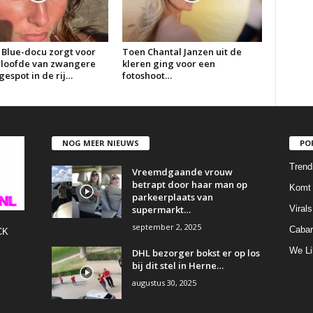
 Blue-docu zorgt voor
Toen Chantal Janzen uit de
erloofde van zwangere
kleren ging voor een
espot in de rij…
fotoshoot…
NOG MEER NIEUWS
PO
Trend
Vreemdgaande vrouw
betrapt door haar man op
Komt 
parkeerplaats van
supermarkt…
Virals
september 2, 2025
Cabar
CK
We Li
DHL bezorger bokst er op los
bij dit stel in Herne…
augustus 30, 2025