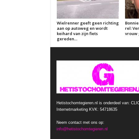
Wielrenner geeft geen richting
Bonnie
aan op autoweg en wordt
rel: V
keihard van zijn fiets
vrouw g
gereden…
Hetistochomtegieren.nl is onderdeel van: CLI
Internetmarketing KVK: 54718635
Neem contact met ons op:
info@hetistochomtegieren.nl