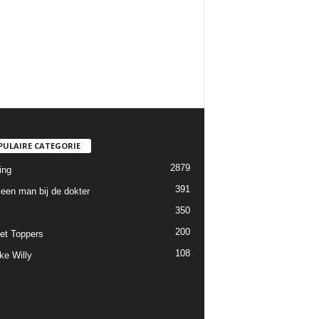
PULAIRE CATEGORIE
2879
ing
391
een man bij de dokter
350
200
et Toppers
108
ke Willy