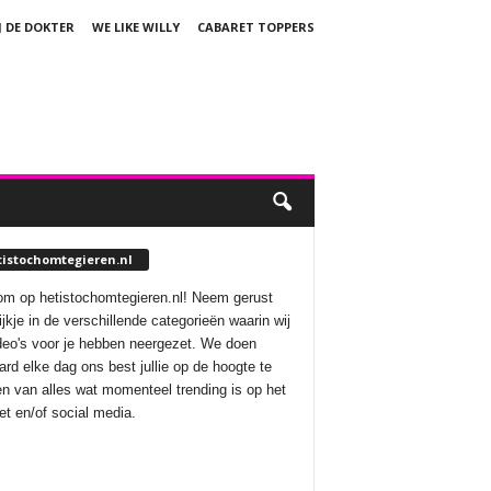
J DE DOKTER
WE LIKE WILLY
CABARET TOPPERS
tistochomtegieren.nl
m op hetistochomtegieren.nl! Neem gerust
ijkje in de verschillende categorieën waarin wij
deo's voor je hebben neergezet. We doen
aard elke dag ons best jullie op de hoogte te
n van alles wat momenteel trending is op het
net en/of social media.