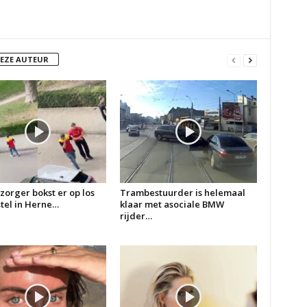
DEZE AUTEUR
zorger bokst er op los
Trambestuurder is helemaal
 stel in Herne…
klaar met asociale BMW
rijder…