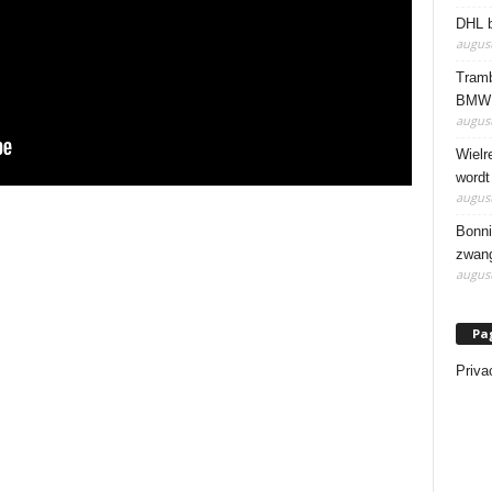
DHL b
august
Tramb
BMW 
august
Wielr
wordt
august
Bonni
zwang
august
Pa
Priva