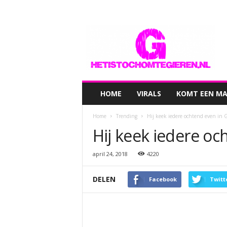
hetistochomtegieren.nl
HOME
VIRALS
KOMT EEN MAN
Home
Trending
Hij keek iedere ochtend even in 
Hij keek iedere oc
april 24, 2018
4220
DELEN
Facebook
Twitt