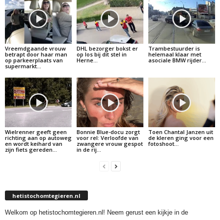
Vreemdgaande vrouw
DHL bezorger bokst er
Trambestuurder is
betrapt door haar man
op los bij dit stel in
helemaal klaar met
op parkeerplaats van
Herne…
asociale BMW rijder…
supermarkt…
Wielrenner geeft geen
Bonnie Blue-docu zorgt
Toen Chantal Janzen uit
richting aan op autoweg
voor rel: Verloofde van
de kleren ging voor een
en wordt keihard van
zwangere vrouw gespot
fotoshoot…
zijn fiets gereden…
in de rij…
hetistochomtegieren.nl
Welkom op hetistochomtegieren.nl! Neem gerust een kijkje in de