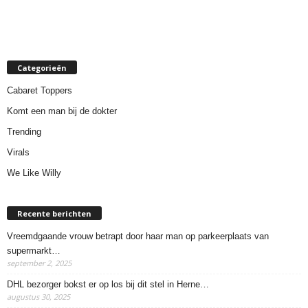
Categorieën
Cabaret Toppers
Komt een man bij de dokter
Trending
Virals
We Like Willy
Recente berichten
Vreemdgaande vrouw betrapt door haar man op parkeerplaats van
supermarkt…
september 2, 2025
DHL bezorger bokst er op los bij dit stel in Herne…
augustus 30, 2025