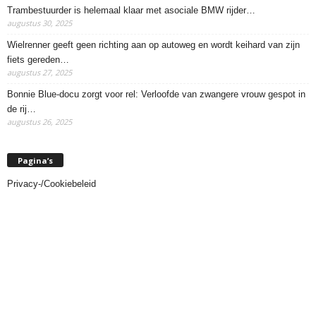
Trambestuurder is helemaal klaar met asociale BMW rijder…
augustus 30, 2025
Wielrenner geeft geen richting aan op autoweg en wordt keihard van zijn
fiets gereden…
augustus 27, 2025
Bonnie Blue-docu zorgt voor rel: Verloofde van zwangere vrouw gespot in
de rij…
augustus 26, 2025
Pagina’s
Privacy-/Cookiebeleid