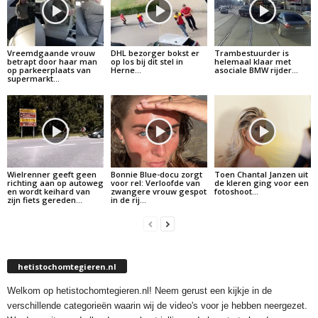
Vreemdgaande vrouw
DHL bezorger bokst er
Trambestuurder is
betrapt door haar man
op los bij dit stel in
helemaal klaar met
op parkeerplaats van
Herne…
asociale BMW rijder…
supermarkt…
Wielrenner geeft geen
Bonnie Blue-docu zorgt
Toen Chantal Janzen uit
richting aan op autoweg
voor rel: Verloofde van
de kleren ging voor een
en wordt keihard van
zwangere vrouw gespot
fotoshoot…
zijn fiets gereden…
in de rij…
hetistochomtegieren.nl
Welkom op hetistochomtegieren.nl! Neem gerust een kijkje in de
verschillende categorieën waarin wij de video's voor je hebben neergezet.