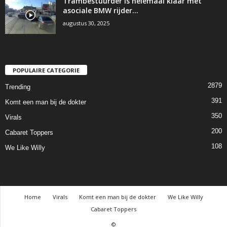
Trambestuurder is helemaal klaar met
asociale BMW rijder…
augustus 30, 2025
POPULAIRE CATEGORIE
2879
Trending
391
Komt een man bij de dokter
350
Virals
200
Cabaret Toppers
108
We Like Willy
Home
Virals
Komt een man bij de dokter
We Like Willy
Cabaret Toppers
©