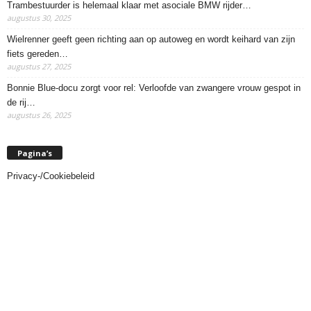
Trambestuurder is helemaal klaar met asociale BMW rijder…
augustus 30, 2025
Wielrenner geeft geen richting aan op autoweg en wordt keihard van zijn
fiets gereden…
augustus 27, 2025
Bonnie Blue-docu zorgt voor rel: Verloofde van zwangere vrouw gespot in
de rij…
augustus 26, 2025
Pagina’s
Privacy-/Cookiebeleid