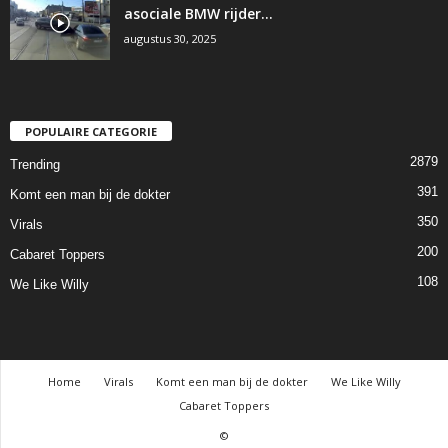
asociale BMW rijder…
augustus 30, 2025
POPULAIRE CATEGORIE
2879
Trending
391
Komt een man bij de dokter
350
Virals
200
Cabaret Toppers
108
We Like Willy
Home
Virals
Komt een man bij de dokter
We Like Willy
Cabaret Toppers
©