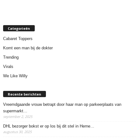
Categorieën
Cabaret Toppers
Komt een man bij de dokter
Trending
Virals
We Like Willy
Recente berichten
Vreemdgaande vrouw betrapt door haar man op parkeerplaats van
supermarkt…
september 2, 2025
DHL bezorger bokst er op los bij dit stel in Herne…
augustus 30, 2025