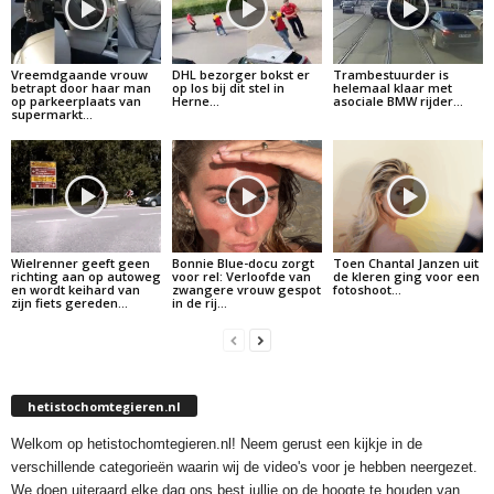
Vreemdgaande vrouw
DHL bezorger bokst er
Trambestuurder is
betrapt door haar man
op los bij dit stel in
helemaal klaar met
op parkeerplaats van
Herne…
asociale BMW rijder…
supermarkt…
Wielrenner geeft geen
Bonnie Blue-docu zorgt
Toen Chantal Janzen uit
richting aan op autoweg
voor rel: Verloofde van
de kleren ging voor een
en wordt keihard van
zwangere vrouw gespot
fotoshoot…
zijn fiets gereden…
in de rij…
hetistochomtegieren.nl
Welkom op hetistochomtegieren.nl! Neem gerust een kijkje in de
verschillende categorieën waarin wij de video's voor je hebben neergezet.
We doen uiteraard elke dag ons best jullie op de hoogte te houden van