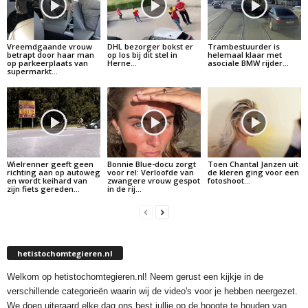
Vreemdgaande vrouw
DHL bezorger bokst er
Trambestuurder is
betrapt door haar man
op los bij dit stel in
helemaal klaar met
op parkeerplaats van
Herne…
asociale BMW rijder…
supermarkt…
Wielrenner geeft geen
Bonnie Blue-docu zorgt
Toen Chantal Janzen uit
richting aan op autoweg
voor rel: Verloofde van
de kleren ging voor een
en wordt keihard van
zwangere vrouw gespot
fotoshoot…
zijn fiets gereden…
in de rij…
hetistochomtegieren.nl
Welkom op hetistochomtegieren.nl! Neem gerust een kijkje in de
verschillende categorieën waarin wij de video's voor je hebben neergezet.
We doen uiteraard elke dag ons best jullie op de hoogte te houden van