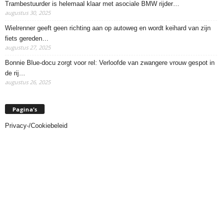
Trambestuurder is helemaal klaar met asociale BMW rijder…
augustus 30, 2025
Wielrenner geeft geen richting aan op autoweg en wordt keihard van zijn
fiets gereden…
augustus 27, 2025
Bonnie Blue-docu zorgt voor rel: Verloofde van zwangere vrouw gespot in
de rij…
augustus 26, 2025
Pagina’s
Privacy-/Cookiebeleid