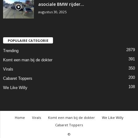
asociale BMW rijder…
augustus 30, 2025
POPULAIRE CATEGORIE
2879
Trending
391
Komt een man bij de dokter
350
Virals
200
Cabaret Toppers
108
We Like Willy
Home
Virals
Komt een man bij de dokter
We Like Willy
Cabaret Toppers
©