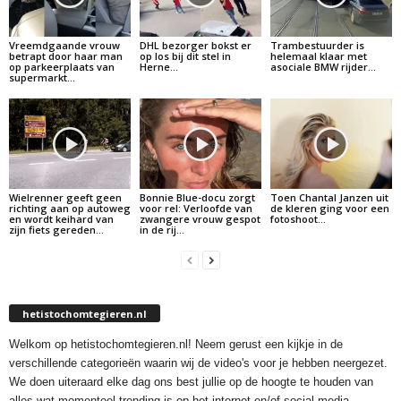
Vreemdgaande vrouw
DHL bezorger bokst er
Trambestuurder is
betrapt door haar man
op los bij dit stel in
helemaal klaar met
op parkeerplaats van
Herne…
asociale BMW rijder…
supermarkt…
Wielrenner geeft geen
Bonnie Blue-docu zorgt
Toen Chantal Janzen uit
richting aan op autoweg
voor rel: Verloofde van
de kleren ging voor een
en wordt keihard van
zwangere vrouw gespot
fotoshoot…
zijn fiets gereden…
in de rij…
hetistochomtegieren.nl
Welkom op hetistochomtegieren.nl! Neem gerust een kijkje in de
verschillende categorieën waarin wij de video's voor je hebben neergezet.
We doen uiteraard elke dag ons best jullie op de hoogte te houden van
alles wat momenteel trending is op het internet en/of social media.