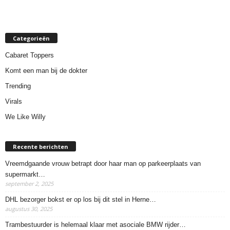
Categorieën
Cabaret Toppers
Komt een man bij de dokter
Trending
Virals
We Like Willy
Recente berichten
Vreemdgaande vrouw betrapt door haar man op parkeerplaats van
supermarkt…
september 2, 2025
DHL bezorger bokst er op los bij dit stel in Herne…
augustus 30, 2025
Trambestuurder is helemaal klaar met asociale BMW rijder…