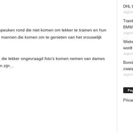
DHL b
august
Tramb
BMW 
speuken rond die niet komen om lekker te trainen en hun
august
k mannen die komen om te genieten van het vrouwelijk
Wielr
wordt
august
oten die lekker ongevraagd foto’s komen nemen van dames
Bonni
en zijn…
zwang
august
Pa
Priva