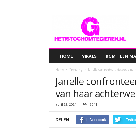
hetistochomtegieren.nl
HOME
VIRALS
KOMT EEN MAN
Home
Trending
Janelle confronteert viespeuk na 
Janelle confronte
van haar achterwer
april 22, 2021
18341
DELEN
Facebook
Twitt