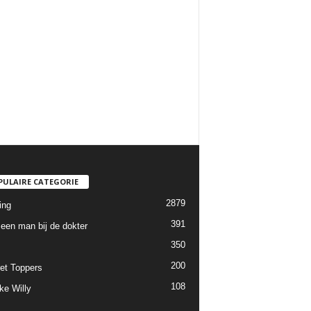
PULAIRE CATEGORIE
2879
ing
391
een man bij de dokter
350
200
et Toppers
108
ke Willy