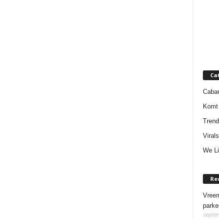
Ca
Cabar
Komt 
Trend
Virals
We Li
Re
Vreem
parke
septem