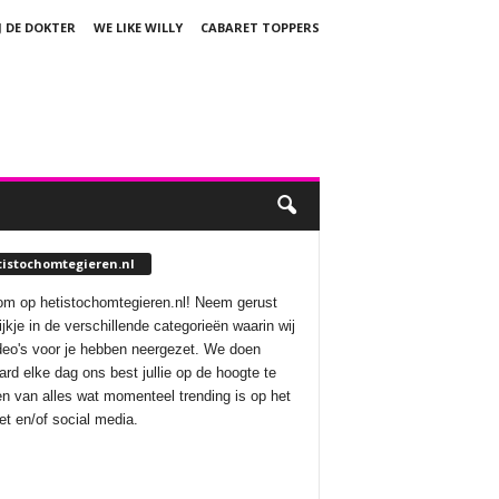
J DE DOKTER
WE LIKE WILLY
CABARET TOPPERS
tistochomtegieren.nl
m op hetistochomtegieren.nl! Neem gerust
ijkje in de verschillende categorieën waarin wij
deo's voor je hebben neergezet. We doen
aard elke dag ons best jullie op de hoogte te
n van alles wat momenteel trending is op het
net en/of social media.