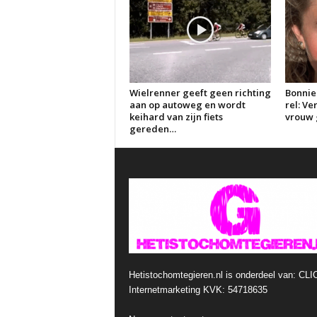
Wielrenner geeft geen richting
Bonnie
aan op autoweg en wordt
rel: V
keihard van zijn fiets
vrouw g
gereden…
Hetistochomtegieren.nl is onderdeel van: CLI
Internetmarketing KVK: 54718635