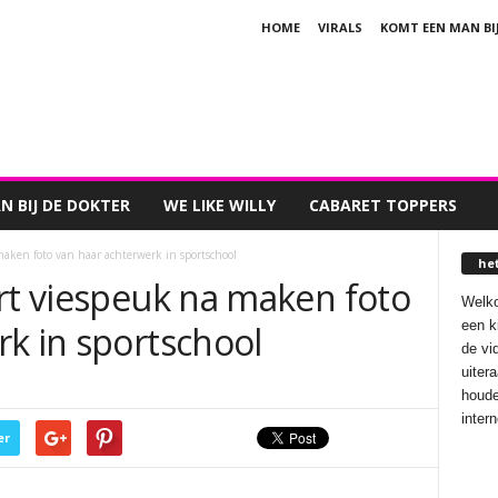
HOME
VIRALS
KOMT EEN MAN BI
 BIJ DE DOKTER
WE LIKE WILLY
CABARET TOPPERS
maken foto van haar achterwerk in sportschool
he
ert viespeuk na maken foto
Welko
een k
k in sportschool
de vi
uiter
houde
inter
er