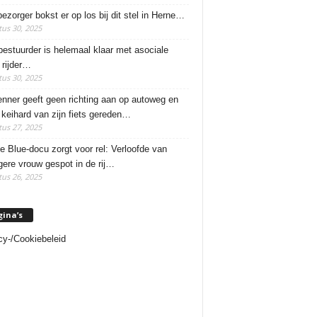
ezorger bokst er op los bij dit stel in Herne…
us 30, 2025
estuurder is helemaal klaar met asociale
rijder…
us 30, 2025
enner geeft geen richting aan op autoweg en
 keihard van zijn fiets gereden…
us 27, 2025
e Blue-docu zorgt voor rel: Verloofde van
ere vrouw gespot in de rij…
us 26, 2025
gina’s
cy-/Cookiebeleid