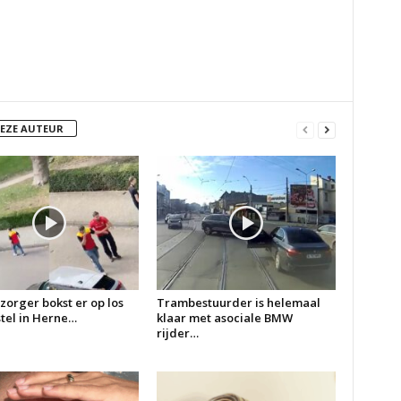
DEZE AUTEUR
zorger bokst er op los
Trambestuurder is helemaal
 stel in Herne…
klaar met asociale BMW
rijder…