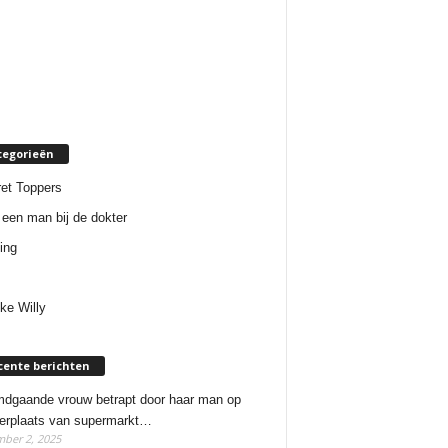
tegorieën
et Toppers
een man bij de dokter
ing
ke Willy
cente berichten
dgaande vrouw betrapt door haar man op
erplaats van supermarkt…
ber 2, 2025