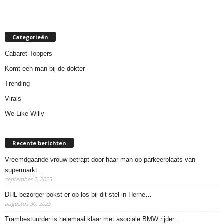
Categorieën
Cabaret Toppers
Komt een man bij de dokter
Trending
Virals
We Like Willy
Recente berichten
Vreemdgaande vrouw betrapt door haar man op parkeerplaats van
supermarkt…
september 2, 2025
DHL bezorger bokst er op los bij dit stel in Herne…
augustus 30, 2025
Trambestuurder is helemaal klaar met asociale BMW rijder…