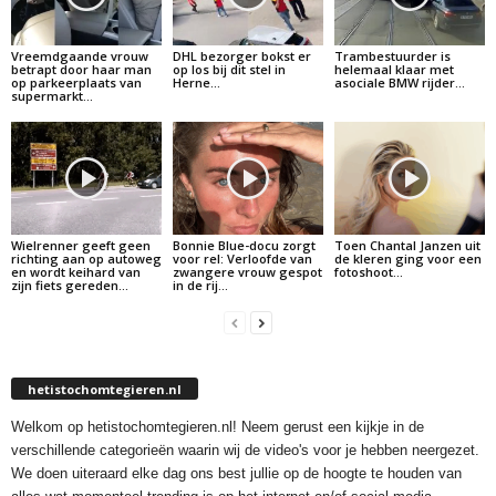
Vreemdgaande vrouw
DHL bezorger bokst er
Trambestuurder is
betrapt door haar man
op los bij dit stel in
helemaal klaar met
op parkeerplaats van
Herne…
asociale BMW rijder…
supermarkt…
Wielrenner geeft geen
Bonnie Blue-docu zorgt
Toen Chantal Janzen uit
richting aan op autoweg
voor rel: Verloofde van
de kleren ging voor een
en wordt keihard van
zwangere vrouw gespot
fotoshoot…
zijn fiets gereden…
in de rij…
hetistochomtegieren.nl
Welkom op hetistochomtegieren.nl! Neem gerust een kijkje in de
verschillende categorieën waarin wij de video's voor je hebben neergezet.
We doen uiteraard elke dag ons best jullie op de hoogte te houden van