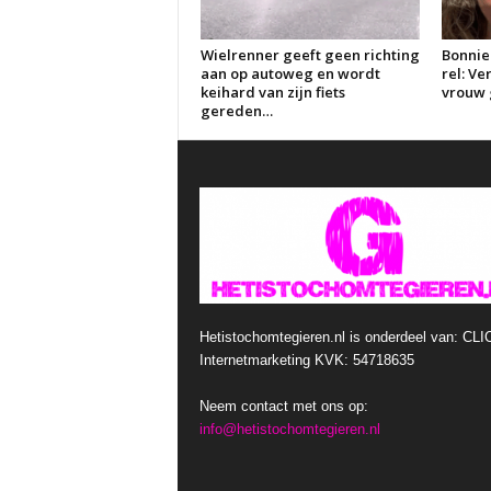
Wielrenner geeft geen richting
Bonnie
aan op autoweg en wordt
rel: V
keihard van zijn fiets
vrouw g
gereden…
Hetistochomtegieren.nl is onderdeel van: CLI
Internetmarketing KVK: 54718635
Neem contact met ons op:
info@hetistochomtegieren.nl