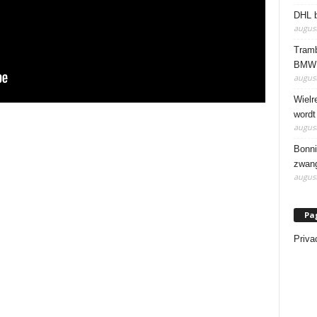
DHL b
august
Tramb
BMW 
august
Wielr
wordt
august
Bonni
zwang
august
Pa
Priva