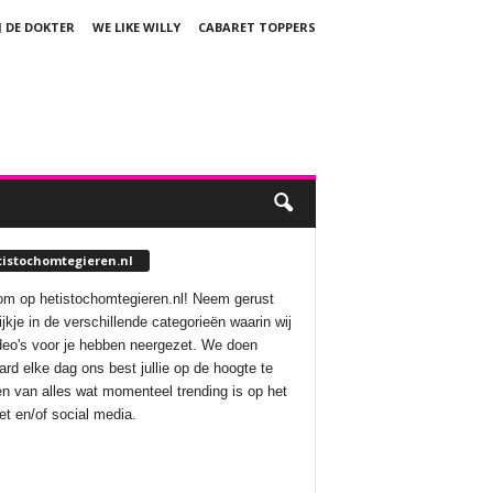
J DE DOKTER
WE LIKE WILLY
CABARET TOPPERS
tistochomtegieren.nl
m op hetistochomtegieren.nl! Neem gerust
ijkje in de verschillende categorieën waarin wij
deo's voor je hebben neergezet. We doen
aard elke dag ons best jullie op de hoogte te
n van alles wat momenteel trending is op het
net en/of social media.