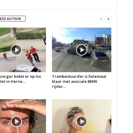
DEZE AUTEUR
zorger bokst er op los
Trambestuurder is helemaal
 stel in Herne…
klaar met asociale BMW
rijder…