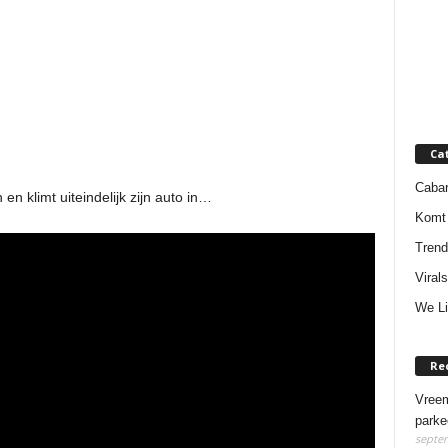
Ca
Cabar
n klimt uiteindelijk zijn auto in…
Komt 
Trend
Virals
We Li
Re
Vreem
parke
septem