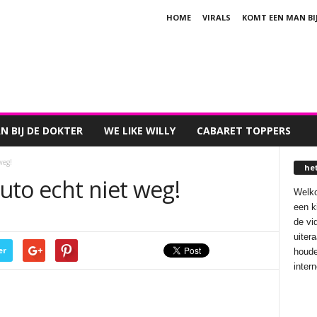
HOME
VIRALS
KOMT EEN MAN BI
 BIJ DE DOKTER
WE LIKE WILLY
CABARET TOPPERS
weg!
he
auto echt niet weg!
Welko
een k
de vi
uiter
er
houde
inter