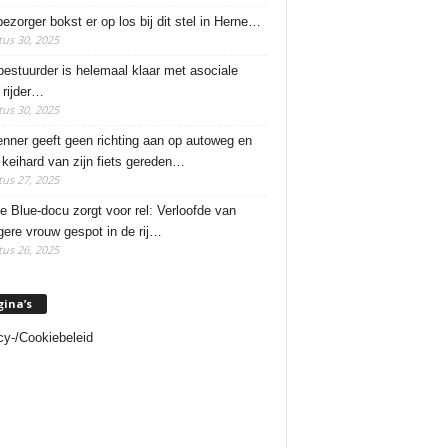
ezorger bokst er op los bij dit stel in Herne…
us 30, 2025
estuurder is helemaal klaar met asociale
rijder…
us 30, 2025
enner geeft geen richting aan op autoweg en
 keihard van zijn fiets gereden…
us 27, 2025
e Blue-docu zorgt voor rel: Verloofde van
ere vrouw gespot in de rij…
us 26, 2025
gina’s
cy-/Cookiebeleid