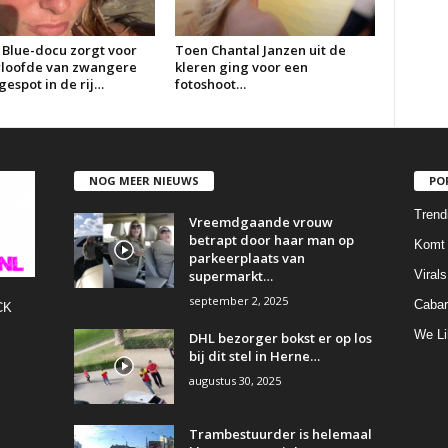
 Blue-docu zorgt voor
Toen Chantal Janzen uit de
erloofde van zwangere
kleren ging voor een
espot in de rij…
fotoshoot…
NOG MEER NIEUWS
PO
Trend
Vreemdgaande vrouw
betrapt door haar man op
Komt 
parkeerplaats van
supermarkt…
Virals
september 2, 2025
Cabar
CK
We Li
DHL bezorger bokst er op los
bij dit stel in Herne…
augustus 30, 2025
Trambestuurder is helemaal