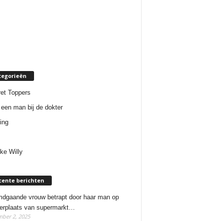
tegorieën
et Toppers
een man bij de dokter
ing
ke Willy
cente berichten
dgaande vrouw betrapt door haar man op
erplaats van supermarkt…
ber 2, 2025