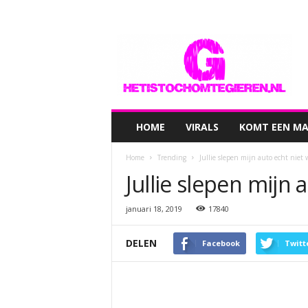
hetistochomtegieren.nl
HOME
VIRALS
KOMT EEN MAN
Home
Trending
Jullie slepen mijn auto echt niet 
Jullie slepen mijn 
januari 18, 2019
17840
DELEN
Facebook
Twitt