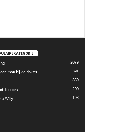
PULAIRE CATEGORIE
2879
ing
391
een man bij de dokter
350
200
et Toppers
108
ke Willy