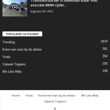
Trambestuurder is helemaal klaar met
asociale BMW rijder…
augustus 30, 2025
POPULAIRE CATEGORIE
2879
Trending
391
Komt een man bij de dokter
350
Virals
200
Cabaret Toppers
108
We Like Willy
Home
Virals
Komt een man bij de dokter
We Like Willy
Cabaret Toppers
©