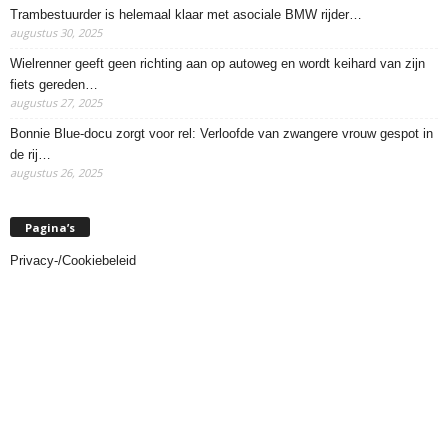
Trambestuurder is helemaal klaar met asociale BMW rijder…
augustus 30, 2025
Wielrenner geeft geen richting aan op autoweg en wordt keihard van zijn
fiets gereden…
augustus 27, 2025
Bonnie Blue-docu zorgt voor rel: Verloofde van zwangere vrouw gespot in
de rij…
augustus 26, 2025
Pagina’s
Privacy-/Cookiebeleid