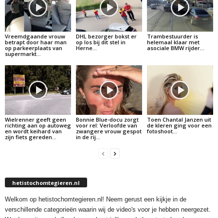
Vreemdgaande vrouw
DHL bezorger bokst er
Trambestuurder is
betrapt door haar man
op los bij dit stel in
helemaal klaar met
op parkeerplaats van
Herne…
asociale BMW rijder…
supermarkt…
Wielrenner geeft geen
Bonnie Blue-docu zorgt
Toen Chantal Janzen uit
richting aan op autoweg
voor rel: Verloofde van
de kleren ging voor een
en wordt keihard van
zwangere vrouw gespot
fotoshoot…
zijn fiets gereden…
in de rij…
hetistochomtegieren.nl
Welkom op hetistochomtegieren.nl! Neem gerust een kijkje in de
verschillende categorieën waarin wij de video's voor je hebben neergezet.