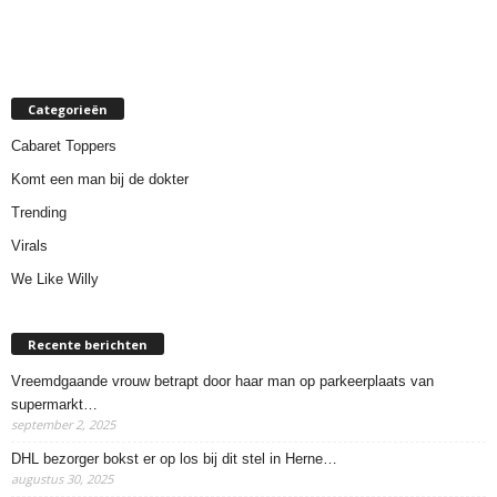
Categorieën
Cabaret Toppers
Komt een man bij de dokter
Trending
Virals
We Like Willy
Recente berichten
Vreemdgaande vrouw betrapt door haar man op parkeerplaats van
supermarkt…
september 2, 2025
DHL bezorger bokst er op los bij dit stel in Herne…
augustus 30, 2025