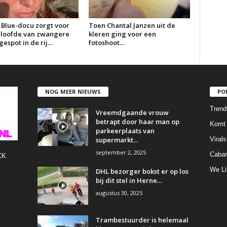
 Blue-docu zorgt voor
Toen Chantal Janzen uit de
erloofde van zwangere
kleren ging voor een
espot in de rij…
fotoshoot…
NOG MEER NIEUWS
PO
Trend
Vreemdgaande vrouw
betrapt door haar man op
Komt 
parkeerplaats van
supermarkt…
Virals
september 2, 2025
Cabar
CK
We Li
DHL bezorger bokst er op los
bij dit stel in Herne…
augustus 30, 2025
Trambestuurder is helemaal