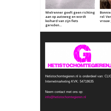
Wielrenner geeft geen richting
Bonnie
aan op autoweg en wordt
rel: V
keihard van zijn fiets
vrouw g
gereden…
Hetistochomtegieren.nl is onderdeel van: CLI
Internetmarketing KVK: 54718635
Neem contact met ons op:
info@hetistochomtegieren.nl