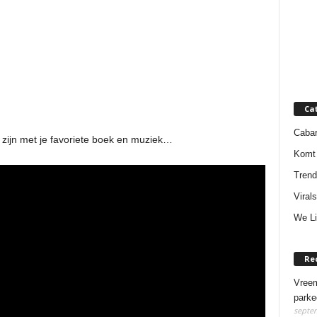
Ca
Cabar
d zijn met je favoriete boek en muziek…
Komt 
Trend
Virals
We Li
Re
Vreem
parke
septem