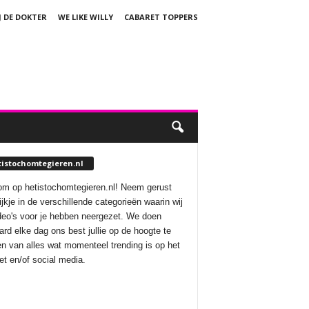
J DE DOKTER
WE LIKE WILLY
CABARET TOPPERS
tistochomtegieren.nl
m op hetistochomtegieren.nl! Neem gerust
ijkje in de verschillende categorieën waarin wij
deo's voor je hebben neergezet. We doen
aard elke dag ons best jullie op de hoogte te
n van alles wat momenteel trending is op het
net en/of social media.