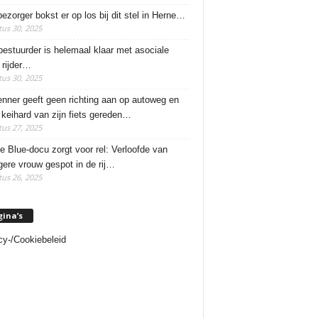
ezorger bokst er op los bij dit stel in Herne…
us 30, 2025
estuurder is helemaal klaar met asociale
rijder…
us 30, 2025
enner geeft geen richting aan op autoweg en
 keihard van zijn fiets gereden…
us 27, 2025
e Blue-docu zorgt voor rel: Verloofde van
ere vrouw gespot in de rij…
us 26, 2025
gina’s
cy-/Cookiebeleid