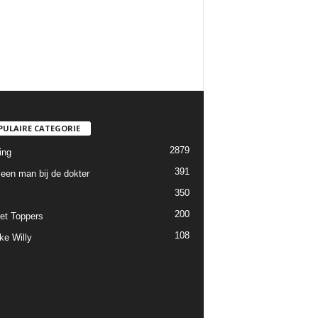
PULAIRE CATEGORIE
2879
ing
391
een man bij de dokter
350
200
et Toppers
108
ke Willy