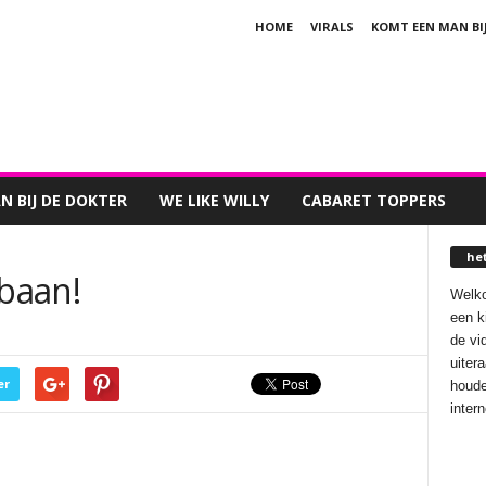
HOME
VIRALS
KOMT EEN MAN BI
 BIJ DE DOKTER
WE LIKE WILLY
CABARET TOPPERS
he
jbaan!
Welko
een k
de vi
uiter
er
houde
inter