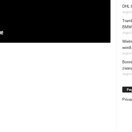
DHL b
august
Tramb
BMW 
august
Wielr
wordt
august
Bonni
zwang
august
Pa
Priva