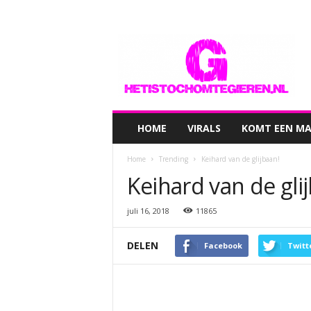
hetistochomtegieren.nl
HOME
VIRALS
KOMT EEN MAN
Home
Trending
Keihard van de glijbaan!
Keihard van de gli
juli 16, 2018
11865
DELEN
Facebook
Twitt