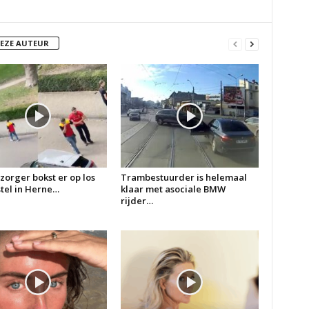
DEZE AUTEUR
zorger bokst er op los
Trambestuurder is helemaal
 stel in Herne…
klaar met asociale BMW
rijder…