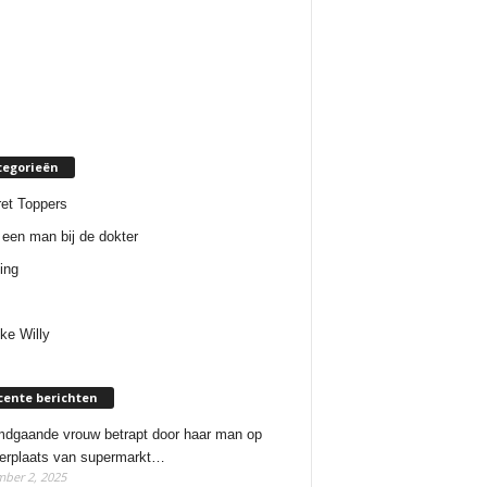
tegorieën
et Toppers
een man bij de dokter
ing
ke Willy
cente berichten
dgaande vrouw betrapt door haar man op
erplaats van supermarkt…
ber 2, 2025