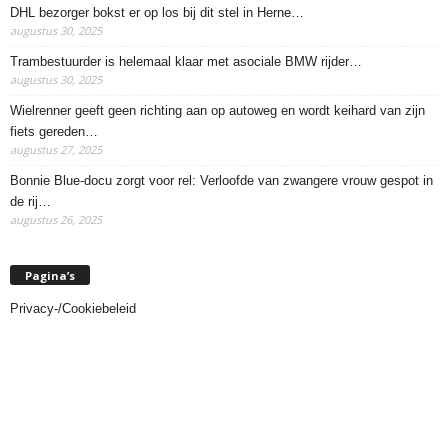
DHL bezorger bokst er op los bij dit stel in Herne…
augustus 30, 2025
Trambestuurder is helemaal klaar met asociale BMW rijder…
augustus 30, 2025
Wielrenner geeft geen richting aan op autoweg en wordt keihard van zijn
fiets gereden…
augustus 27, 2025
Bonnie Blue-docu zorgt voor rel: Verloofde van zwangere vrouw gespot in
de rij…
augustus 26, 2025
Pagina’s
Privacy-/Cookiebeleid