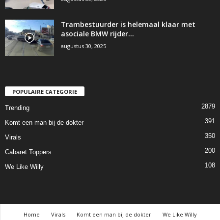
Trambestuurder is helemaal klaar met
asociale BMW rijder…
augustus 30, 2025
POPULAIRE CATEGORIE
2879
Trending
391
Komt een man bij de dokter
350
Virals
200
Cabaret Toppers
108
We Like Willy
Home
Virals
Komt een man bij de dokter
We Like Willy