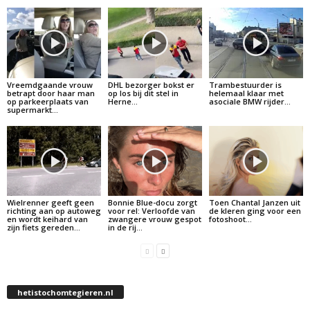
Vreemdgaande vrouw
DHL bezorger bokst er
Trambestuurder is
betrapt door haar man
op los bij dit stel in
helemaal klaar met
op parkeerplaats van
Herne…
asociale BMW rijder…
supermarkt…
Wielrenner geeft geen
Bonnie Blue-docu zorgt
Toen Chantal Janzen uit
richting aan op autoweg
voor rel: Verloofde van
de kleren ging voor een
en wordt keihard van
zwangere vrouw gespot
fotoshoot…
zijn fiets gereden…
in de rij…
hetistochomtegieren.nl