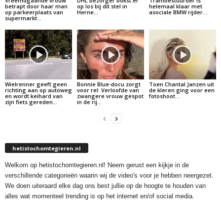
Vreemdgaande vrouw
DHL bezorger bokst er
Trambestuurder is
betrapt door haar man
op los bij dit stel in
helemaal klaar met
op parkeerplaats van
Herne…
asociale BMW rijder…
supermarkt…
Wielrenner geeft geen
Bonnie Blue-docu zorgt
Toen Chantal Janzen uit
richting aan op autoweg
voor rel: Verloofde van
de kleren ging voor een
en wordt keihard van
zwangere vrouw gespot
fotoshoot…
zijn fiets gereden…
in de rij…
hetistochomtegieren.nl
Welkom op hetistochomtegieren.nl! Neem gerust een kijkje in de
verschillende categorieën waarin wij de video's voor je hebben neergezet.
We doen uiteraard elke dag ons best jullie op de hoogte te houden van
alles wat momenteel trending is op het internet en/of social media.