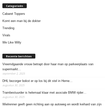
Categorieën
Cabaret Toppers
Komt een man bij de dokter
Trending
Virals
We Like Willy
Recente berichten
Vreemdgaande vrouw betrapt door haar man op parkeerplaats van
supermarkt…
september 2, 2025
DHL bezorger bokst er op los bij dit stel in Herne…
augustus 30, 2025
Trambestuurder is helemaal klaar met asociale BMW rijder…
augustus 30, 2025
Wielrenner geeft geen richting aan op autoweg en wordt keihard van zijn