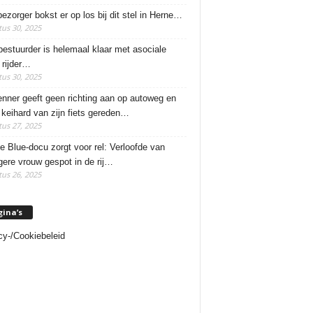
ezorger bokst er op los bij dit stel in Herne…
us 30, 2025
estuurder is helemaal klaar met asociale
rijder…
us 30, 2025
enner geeft geen richting aan op autoweg en
 keihard van zijn fiets gereden…
us 27, 2025
e Blue-docu zorgt voor rel: Verloofde van
ere vrouw gespot in de rij…
us 26, 2025
gina’s
cy-/Cookiebeleid