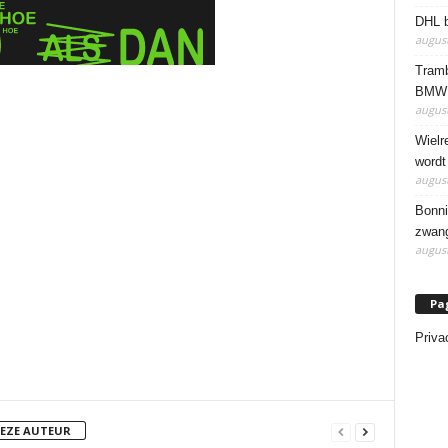
DHL b
august
Tramb
BMW 
august
Wielr
wordt
august
Bonni
zwang
august
Pa
Priva
DEZE AUTEUR