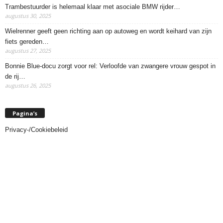
Trambestuurder is helemaal klaar met asociale BMW rijder…
augustus 30, 2025
Wielrenner geeft geen richting aan op autoweg en wordt keihard van zijn
fiets gereden…
augustus 27, 2025
Bonnie Blue-docu zorgt voor rel: Verloofde van zwangere vrouw gespot in
de rij…
augustus 26, 2025
Pagina’s
Privacy-/Cookiebeleid