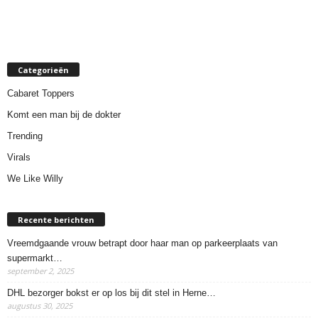
Categorieën
Cabaret Toppers
Komt een man bij de dokter
Trending
Virals
We Like Willy
Recente berichten
Vreemdgaande vrouw betrapt door haar man op parkeerplaats van
supermarkt…
september 2, 2025
DHL bezorger bokst er op los bij dit stel in Herne…
augustus 30, 2025