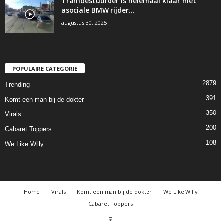
Trambestuurder is helemaal klaar met
asociale BMW rijder…
augustus 30, 2025
POPULAIRE CATEGORIE
2879
Trending
391
Komt een man bij de dokter
350
Virals
200
Cabaret Toppers
108
We Like Willy
Home
Virals
Komt een man bij de dokter
We Like Willy
Cabaret Toppers
©