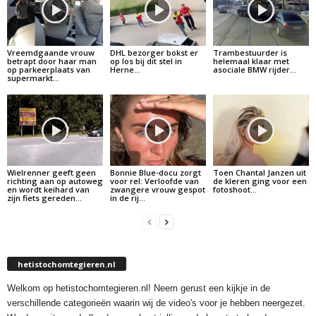
Vreemdgaande vrouw
DHL bezorger bokst er
Trambestuurder is
betrapt door haar man
op los bij dit stel in
helemaal klaar met
op parkeerplaats van
Herne…
asociale BMW rijder…
supermarkt…
Wielrenner geeft geen
Bonnie Blue-docu zorgt
Toen Chantal Janzen uit
richting aan op autoweg
voor rel: Verloofde van
de kleren ging voor een
en wordt keihard van
zwangere vrouw gespot
fotoshoot…
zijn fiets gereden…
in de rij…
hetistochomtegieren.nl
Welkom op hetistochomtegieren.nl! Neem gerust een kijkje in de
verschillende categorieën waarin wij de video's voor je hebben neergezet.