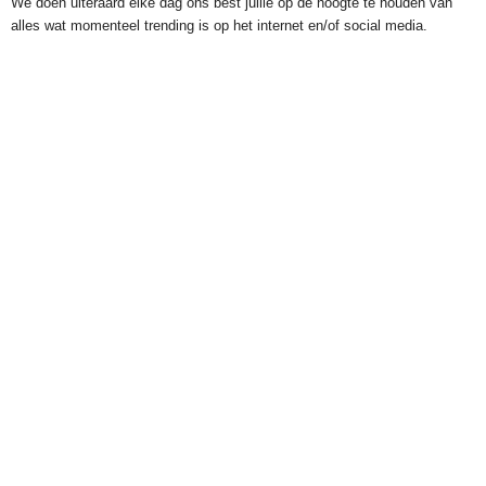
We doen uiteraard elke dag ons best jullie op de hoogte te houden van
alles wat momenteel trending is op het internet en/of social media.