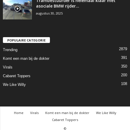
Trambestuurder is helemaal klaar met
asociale BMW rijder…
augustus 30, 2025
POPULAIRE CATEGORIE
2879
Trending
391
Komt een man bij de dokter
350
Virals
200
Cabaret Toppers
108
We Like Willy
Home
Virals
Komt een man bij de dokter
We Like Willy
Cabaret Toppers
©