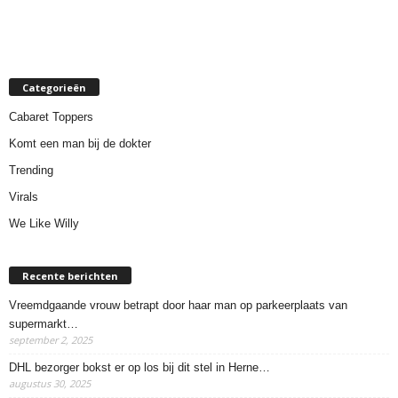
Categorieën
Cabaret Toppers
Komt een man bij de dokter
Trending
Virals
We Like Willy
Recente berichten
Vreemdgaande vrouw betrapt door haar man op parkeerplaats van
supermarkt…
september 2, 2025
DHL bezorger bokst er op los bij dit stel in Herne…
augustus 30, 2025