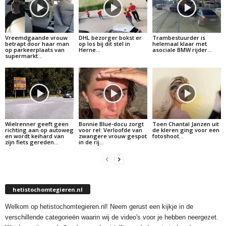
Vreemdgaande vrouw
DHL bezorger bokst er
Trambestuurder is
betrapt door haar man
op los bij dit stel in
helemaal klaar met
op parkeerplaats van
Herne…
asociale BMW rijder…
supermarkt…
Wielrenner geeft geen
Bonnie Blue-docu zorgt
Toen Chantal Janzen uit
richting aan op autoweg
voor rel: Verloofde van
de kleren ging voor een
en wordt keihard van
zwangere vrouw gespot
fotoshoot…
zijn fiets gereden…
in de rij…
hetistochomtegieren.nl
Welkom op hetistochomtegieren.nl! Neem gerust een kijkje in de
verschillende categorieën waarin wij de video's voor je hebben neergezet.