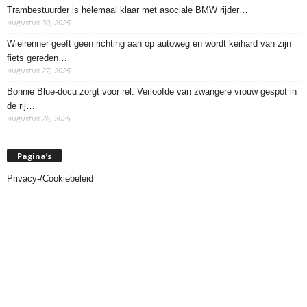
Trambestuurder is helemaal klaar met asociale BMW rijder…
augustus 30, 2025
Wielrenner geeft geen richting aan op autoweg en wordt keihard van zijn
fiets gereden…
augustus 27, 2025
Bonnie Blue-docu zorgt voor rel: Verloofde van zwangere vrouw gespot in
de rij…
augustus 26, 2025
Pagina’s
Privacy-/Cookiebeleid