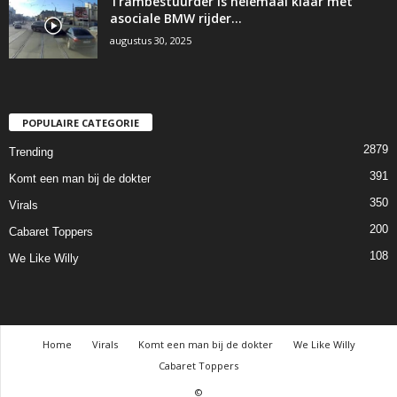
Trambestuurder is helemaal klaar met
asociale BMW rijder…
augustus 30, 2025
POPULAIRE CATEGORIE
2879
Trending
391
Komt een man bij de dokter
350
Virals
200
Cabaret Toppers
108
We Like Willy
Home
Virals
Komt een man bij de dokter
We Like Willy
Cabaret Toppers
©