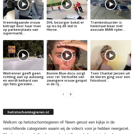
Vreemdgaande vrouw
DHL bezorger bokst er
Trambestuurder is
betrapt door haar man
op los bij dit stel in
helemaal klaar met
op parkeerplaats van
Herne…
asociale BMW rijder…
supermarkt…
Wielrenner geeft geen
Bonnie Blue-docu zorgt
Toen Chantal Janzen uit
richting aan op autoweg
voor rel: Verloofde van
de kleren ging voor een
en wordt keihard van
zwangere vrouw gespot
fotoshoot…
zijn fiets gereden…
in de rij…
hetistochomtegieren.nl
Welkom op hetistochomtegieren.nl! Neem gerust een kijkje in de
verschillende categorieën waarin wij de video's voor je hebben neergezet.