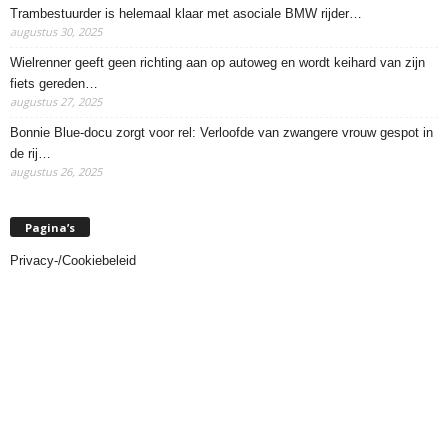
Trambestuurder is helemaal klaar met asociale BMW rijder…
augustus 30, 2025
Wielrenner geeft geen richting aan op autoweg en wordt keihard van zijn
fiets gereden…
augustus 27, 2025
Bonnie Blue-docu zorgt voor rel: Verloofde van zwangere vrouw gespot in
de rij…
augustus 26, 2025
Pagina’s
Privacy-/Cookiebeleid