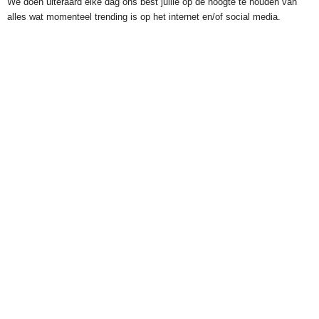
We doen uiteraard elke dag ons best jullie op de hoogte te houden van
alles wat momenteel trending is op het internet en/of social media.