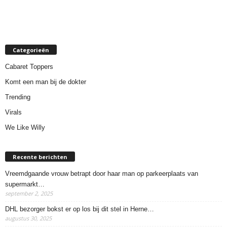
Categorieën
Cabaret Toppers
Komt een man bij de dokter
Trending
Virals
We Like Willy
Recente berichten
Vreemdgaande vrouw betrapt door haar man op parkeerplaats van
supermarkt…
september 2, 2025
DHL bezorger bokst er op los bij dit stel in Herne…
augustus 30, 2025