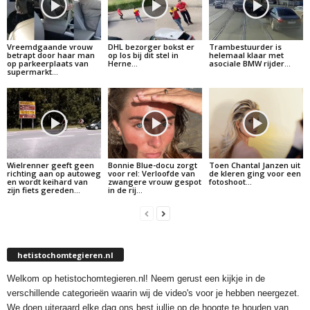
Vreemdgaande vrouw
DHL bezorger bokst er
Trambestuurder is
betrapt door haar man
op los bij dit stel in
helemaal klaar met
op parkeerplaats van
Herne…
asociale BMW rijder…
supermarkt…
Wielrenner geeft geen
Bonnie Blue-docu zorgt
Toen Chantal Janzen uit
richting aan op autoweg
voor rel: Verloofde van
de kleren ging voor een
en wordt keihard van
zwangere vrouw gespot
fotoshoot…
zijn fiets gereden…
in de rij…
hetistochomtegieren.nl
Welkom op hetistochomtegieren.nl! Neem gerust een kijkje in de
verschillende categorieën waarin wij de video's voor je hebben neergezet.
We doen uiteraard elke dag ons best jullie op de hoogte te houden van