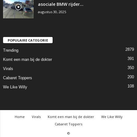
asociale BMW rijder…
augustus 30, 2025
POPULAIRE CATEGORIE
2879
Trending
391
Komt een man bij de dokter
350
Virals
200
Cabaret Toppers
108
We Like Willy
Home
Virals
Komt een man bij de dokter
We Like Willy
Cabaret Toppers
©