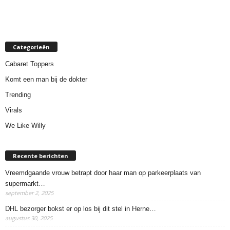
Categorieën
Cabaret Toppers
Komt een man bij de dokter
Trending
Virals
We Like Willy
Recente berichten
Vreemdgaande vrouw betrapt door haar man op parkeerplaats van
supermarkt…
september 2, 2025
DHL bezorger bokst er op los bij dit stel in Herne…
augustus 30, 2025