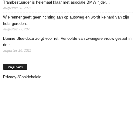
Trambestuurder is helemaal klaar met asociale BMW rijder…
augustus 30, 2025
Wielrenner geeft geen richting aan op autoweg en wordt keihard van zijn
fiets gereden…
augustus 27, 2025
Bonnie Blue-docu zorgt voor rel: Verloofde van zwangere vrouw gespot in
de rij…
augustus 26, 2025
Pagina’s
Privacy-/Cookiebeleid