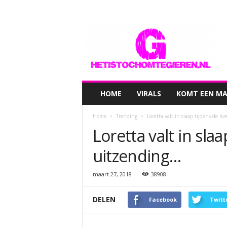
hetistochomtegieren.nl
HOME
VIRALS
KOMT EEN MAN
Home
Trending
Loretta valt in slaap tijdens de l
Loretta valt in slaa
uitzending…
maart 27, 2018
38908
DELEN
Facebook
Twitt