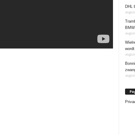
DHL b
august
Tramb
BMW 
august
Wielr
wordt
august
Bonni
zwang
august
Pa
Priva