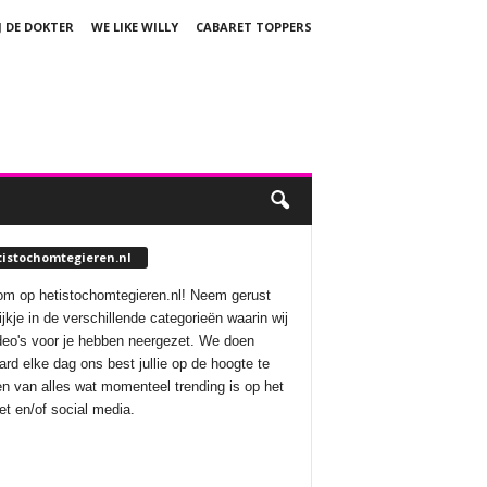
J DE DOKTER
WE LIKE WILLY
CABARET TOPPERS
tistochomtegieren.nl
m op hetistochomtegieren.nl! Neem gerust
ijkje in de verschillende categorieën waarin wij
deo's voor je hebben neergezet. We doen
aard elke dag ons best jullie op de hoogte te
n van alles wat momenteel trending is op het
net en/of social media.