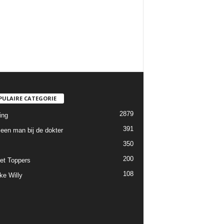
PULAIRE CATEGORIE
2879
ing
391
een man bij de dokter
350
200
et Toppers
108
ke Willy