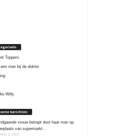
tegorieën
et Toppers
een man bij de dokter
ing
ke Willy
cente berichten
dgaande vrouw betrapt door haar man op
erplaats van supermarkt…
ber 2, 2025