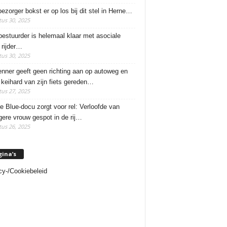
ezorger bokst er op los bij dit stel in Herne…
us 30, 2025
estuurder is helemaal klaar met asociale
rijder…
us 30, 2025
enner geeft geen richting aan op autoweg en
 keihard van zijn fiets gereden…
us 27, 2025
e Blue-docu zorgt voor rel: Verloofde van
ere vrouw gespot in de rij…
us 26, 2025
gina’s
cy-/Cookiebeleid