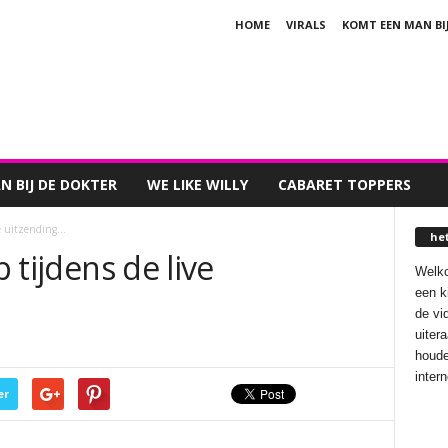
HOME
VIRALS
KOMT EEN MAN BI
 BIJ DE DOKTER
WE LIKE WILLY
CABARET TOPPERS
ive uitzending…
he
p tijdens de live
Welko
een k
de vi
uiter
houde
inter
er