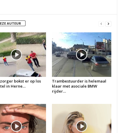
DEZE AUTEUR
zorger bokst er op los
Trambestuurder is helemaal
 stel in Herne…
klaar met asociale BMW
rijder…