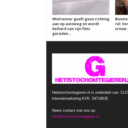
Wielrenner geeft geen richting
Bonnie
aan op autoweg en wordt
rel: V
keihard van zijn fiets
vrouw g
gereden…
Hetistochomtegieren.nl is onderdeel van: CLI
Internetmarketing KVK: 54718635
Neem contact met ons op:
info@hetistochomtegieren.nl