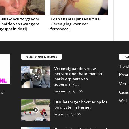
 Blue-docu zorgt voor
Toen Chantal Janzen uit de
erloofde van zwangere
kleren ging voor een
espot in de rij…
fotoshoot…
NOG MEER NIEUWS
PO
Trend
Vreemdgaande vrouw
betrapt door haar man op
Komt 
parkeerplaats van
supermarkt…
Virals
september 2, 2025
Cabar
CK
We Li
DHL bezorger bokst er op los
bij dit stel in Herne…
augustus 30, 2025