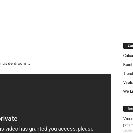
Ca
Cabar
er uit de droom…
Komt 
Trend
Virals
We Li
Re
Vreem
parke
septem