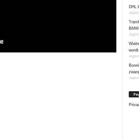
DHL b
august
Tramb
BMW 
august
Wielr
wordt
august
Bonni
zwang
august
Pa
Priva