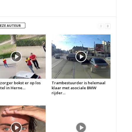
DEZE AUTEUR
zorger bokst er op los
Trambestuurder is helemaal
 stel in Herne…
klaar met asociale BMW
rijder…