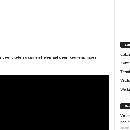
Ca
Cabar
e veel uiteten gaan en helemaal geen keukenprinses
Komt 
Trend
Virals
We Li
Re
Vreem
parke
septem