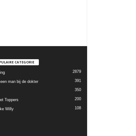
PULAIRE CATEGORIE
2879
ing
391
een man bij de dokter
350
200
et Toppers
108
ke Willy