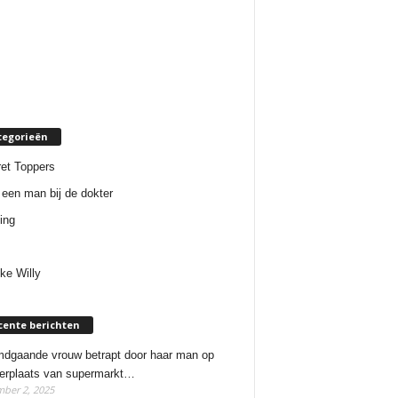
tegorieën
et Toppers
een man bij de dokter
ing
ke Willy
cente berichten
dgaande vrouw betrapt door haar man op
erplaats van supermarkt…
ber 2, 2025