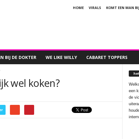
HOME
VIRALS
KOMT EEN MAN BI
 BIJ DE DOKTER
WE LIKE WILLY
CABARET TOPPERS
?
he
ijk wel koken?
Welko
een k
de vi
uiter
er
houde
inter