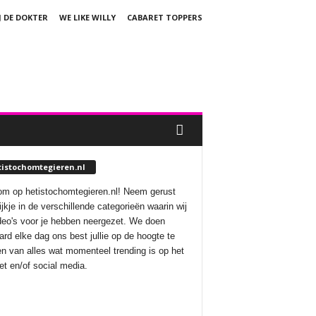
J DE DOKTER
WE LIKE WILLY
CABARET TOPPERS
tistochomtegieren.nl
m op hetistochomtegieren.nl! Neem gerust
ijkje in de verschillende categorieën waarin wij
deo's voor je hebben neergezet. We doen
aard elke dag ons best jullie op de hoogte te
n van alles wat momenteel trending is op het
net en/of social media.