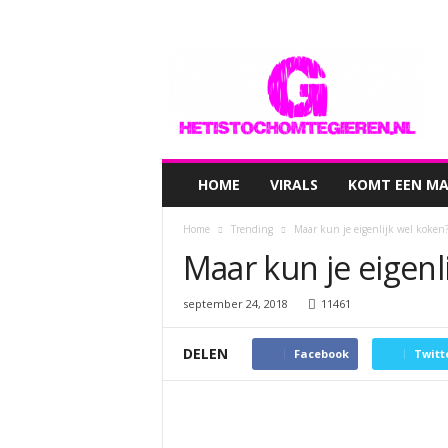
hetistochomtegieren.nl
HOME
VIRALS
KOMT EEN MAN
Home
Trending
Maar kun je eigenlijk wel koken
Maar kun je eigenl
september 24, 2018
11461
DELEN
Facebook
Twitt