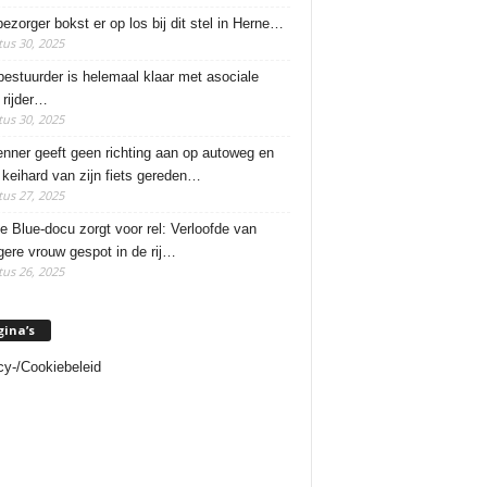
ezorger bokst er op los bij dit stel in Herne…
us 30, 2025
estuurder is helemaal klaar met asociale
rijder…
us 30, 2025
enner geeft geen richting aan op autoweg en
 keihard van zijn fiets gereden…
us 27, 2025
e Blue-docu zorgt voor rel: Verloofde van
ere vrouw gespot in de rij…
us 26, 2025
gina’s
cy-/Cookiebeleid