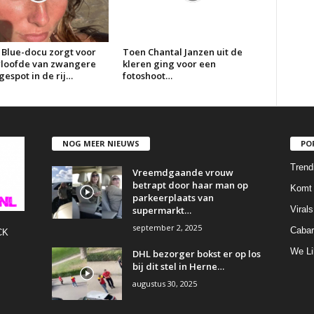
 Blue-docu zorgt voor
Toen Chantal Janzen uit de
erloofde van zwangere
kleren ging voor een
espot in de rij…
fotoshoot…
NOG MEER NIEUWS
PO
Trend
Vreemdgaande vrouw
betrapt door haar man op
Komt 
parkeerplaats van
supermarkt…
Virals
september 2, 2025
Cabar
CK
We Li
DHL bezorger bokst er op los
bij dit stel in Herne…
augustus 30, 2025