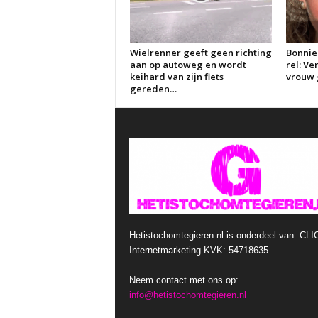
Wielrenner geeft geen richting
Bonnie
aan op autoweg en wordt
rel: V
keihard van zijn fiets
vrouw g
gereden…
Hetistochomtegieren.nl is onderdeel van: CLI
Internetmarketing KVK: 54718635
Neem contact met ons op:
info@hetistochomtegieren.nl