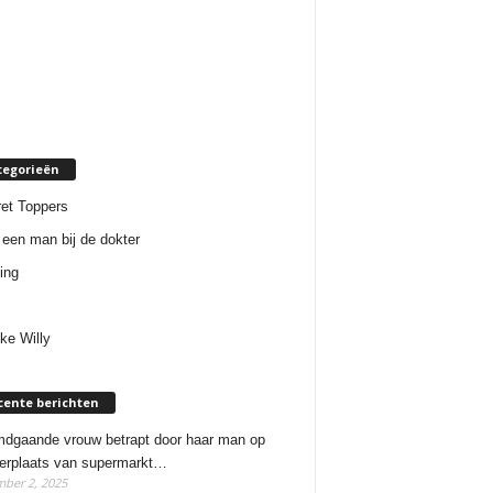
tegorieën
et Toppers
een man bij de dokter
ing
ke Willy
cente berichten
dgaande vrouw betrapt door haar man op
erplaats van supermarkt…
ber 2, 2025