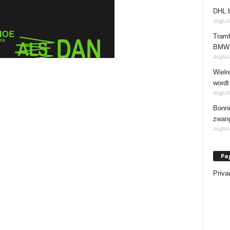
DHL b
august
Tramb
BMW 
august
Wielr
wordt
august
Bonni
zwang
august
Pa
Priva