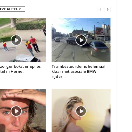
DEZE AUTEUR
zorger bokst er op los
Trambestuurder is helemaal
 stel in Herne…
klaar met asociale BMW
rijder…