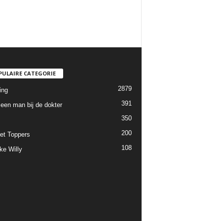
PULAIRE CATEGORIE
2879
ing
391
een man bij de dokter
350
200
et Toppers
108
ke Willy