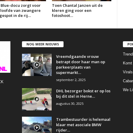
 Blue-docu zorgt voor
Toen Chantal Janzen uit de
erloofde van zwangere
kleren ging voor een
espot in de rij…
fotoshoot…
NOG MEER NIEUWS
PO
Trend
Vreemdgaande vrouw
betrapt door haar man op
Komt 
parkeerplaats van
supermarkt…
Virals
september 2, 2025
Cabar
CK
We Li
DHL bezorger bokst er op los
bij dit stel in Herne…
augustus 30, 2025
Trambestuurder is helemaal
klaar met asociale BMW
rijder…