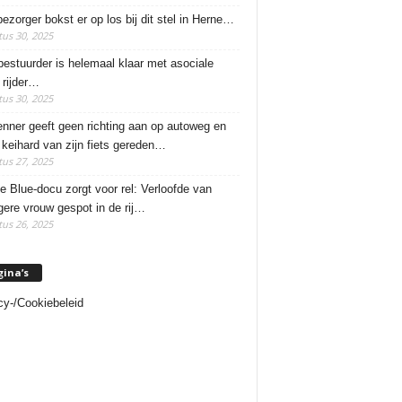
ezorger bokst er op los bij dit stel in Herne…
us 30, 2025
estuurder is helemaal klaar met asociale
rijder…
us 30, 2025
enner geeft geen richting aan op autoweg en
 keihard van zijn fiets gereden…
us 27, 2025
e Blue-docu zorgt voor rel: Verloofde van
ere vrouw gespot in de rij…
us 26, 2025
gina’s
cy-/Cookiebeleid