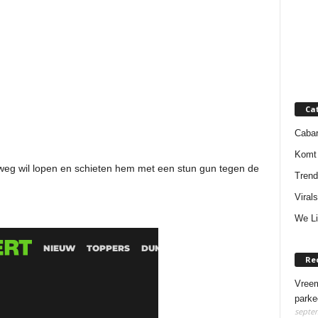
Ca
Cabar
Komt 
weg wil lopen en schieten hem met een stun gun tegen de
Trend
Virals
We Li
Re
Vreem
parke
septem