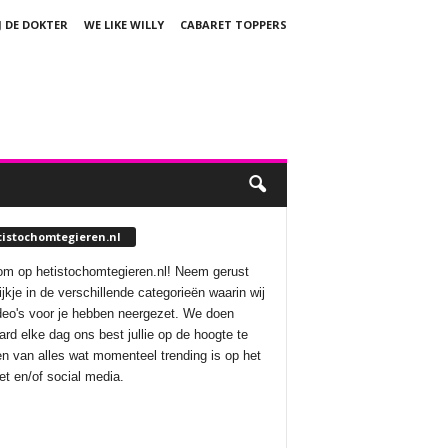
J DE DOKTER
WE LIKE WILLY
CABARET TOPPERS
tistochomtegieren.nl
m op hetistochomtegieren.nl! Neem gerust
ijkje in de verschillende categorieën waarin wij
deo's voor je hebben neergezet. We doen
aard elke dag ons best jullie op de hoogte te
n van alles wat momenteel trending is op het
net en/of social media.