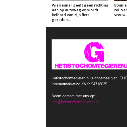
Wielrenner geeft geen richting
Bonnie
aan op autoweg en wordt
rel: V
keihard van zijn fiets
vrouw g
gereden…
Hetistochomtegieren.nl is onderdeel van: CLI
Internetmarketing KVK: 54718635
Neem contact met ons op:
info@hetistochomtegieren.nl