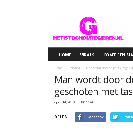
hetistochomtegieren.nl
HOME
VIRALS
KOMT EEN MAN
Home
Trending
Man wordt door de politie tegen d
Man wordt door de 
geschoten met tas
april 14, 2019
11446
DELEN
Facebook
Twitt