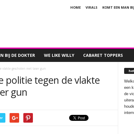
HOME
VIRALS
KOMT EEN MAN BI
 BIJ DE DOKTER
WE LIKE WILLY
CABARET TOPPERS
e vlakte geschoten met taser gun
he
politie tegen de vlakte
Welko
een k
er gun
de vi
uiter
houde
inter
er