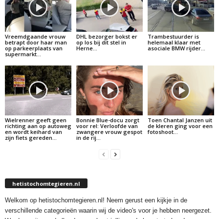
Vreemdgaande vrouw
DHL bezorger bokst er
Trambestuurder is
betrapt door haar man
op los bij dit stel in
helemaal klaar met
op parkeerplaats van
Herne…
asociale BMW rijder…
supermarkt…
Wielrenner geeft geen
Bonnie Blue-docu zorgt
Toen Chantal Janzen uit
richting aan op autoweg
voor rel: Verloofde van
de kleren ging voor een
en wordt keihard van
zwangere vrouw gespot
fotoshoot…
zijn fiets gereden…
in de rij…
hetistochomtegieren.nl
Welkom op hetistochomtegieren.nl! Neem gerust een kijkje in de
verschillende categorieën waarin wij de video's voor je hebben neergezet.