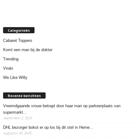
Categorieën
Cabaret Toppers
Komt een man bij de dokter
Trending
Virals
We Like Willy
Recente berichten
Vreemdgaande vrouw betrapt door haar man op parkeerplaats van
supermarkt…
september 2, 2025
DHL bezorger bokst er op los bij dit stel in Herne…
augustus 30, 2025