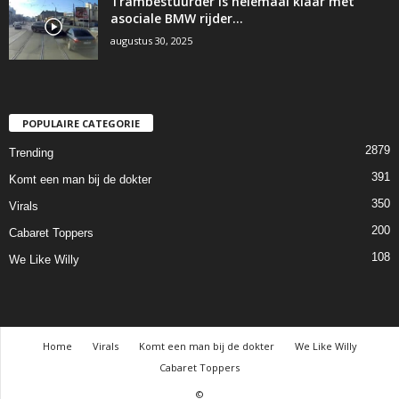
Trambestuurder is helemaal klaar met
asociale BMW rijder…
augustus 30, 2025
POPULAIRE CATEGORIE
2879
Trending
391
Komt een man bij de dokter
350
Virals
200
Cabaret Toppers
108
We Like Willy
Home
Virals
Komt een man bij de dokter
We Like Willy
Cabaret Toppers
©