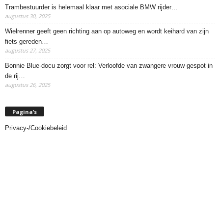
Trambestuurder is helemaal klaar met asociale BMW rijder…
augustus 30, 2025
Wielrenner geeft geen richting aan op autoweg en wordt keihard van zijn
fiets gereden…
augustus 27, 2025
Bonnie Blue-docu zorgt voor rel: Verloofde van zwangere vrouw gespot in
de rij…
augustus 26, 2025
Pagina’s
Privacy-/Cookiebeleid