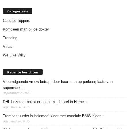
Categorieën
Cabaret Toppers
Komt een man bij de dokter
Trending
Virals
We Like Willy
Recente berichten
Vreemdgaande vrouw betrapt door haar man op parkeerplaats van
supermarkt…
september 2, 2025
DHL bezorger bokst er op los bij dit stel in Herne…
augustus 30, 2025
Trambestuurder is helemaal klaar met asociale BMW rijder…
augustus 30, 2025