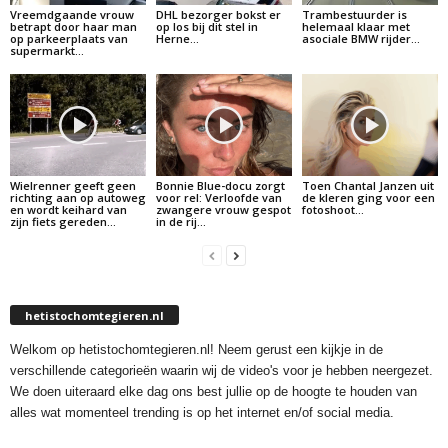
Vreemdgaande vrouw
DHL bezorger bokst er
Trambestuurder is
betrapt door haar man
op los bij dit stel in
helemaal klaar met
op parkeerplaats van
Herne…
asociale BMW rijder…
supermarkt…
Wielrenner geeft geen
Bonnie Blue-docu zorgt
Toen Chantal Janzen uit
richting aan op autoweg
voor rel: Verloofde van
de kleren ging voor een
en wordt keihard van
zwangere vrouw gespot
fotoshoot…
zijn fiets gereden…
in de rij…
hetistochomtegieren.nl
Welkom op hetistochomtegieren.nl! Neem gerust een kijkje in de
verschillende categorieën waarin wij de video's voor je hebben neergezet.
We doen uiteraard elke dag ons best jullie op de hoogte te houden van
alles wat momenteel trending is op het internet en/of social media.