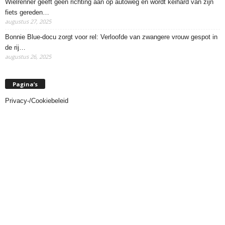
Wielrenner geeft geen richting aan op autoweg en wordt keihard van zijn
fiets gereden…
augustus 27, 2025
Bonnie Blue-docu zorgt voor rel: Verloofde van zwangere vrouw gespot in
de rij…
augustus 26, 2025
Pagina’s
Privacy-/Cookiebeleid