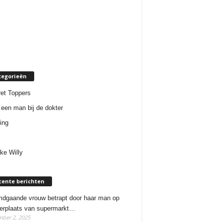
tegorieën
et Toppers
een man bij de dokter
ing
ke Willy
cente berichten
dgaande vrouw betrapt door haar man op
erplaats van supermarkt…
ber 2, 2025