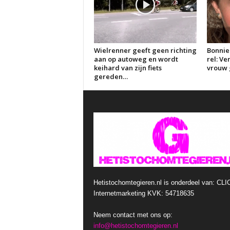
Wielrenner geeft geen richting
Bonnie
aan op autoweg en wordt
rel: V
keihard van zijn fiets
vrouw g
gereden…
Hetistochomtegieren.nl is onderdeel van: CLI
Internetmarketing KVK: 54718635
Neem contact met ons op:
info@hetistochomtegieren.nl