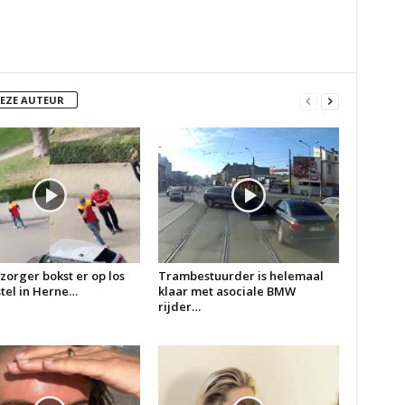
DEZE AUTEUR
zorger bokst er op los
Trambestuurder is helemaal
 stel in Herne…
klaar met asociale BMW
rijder…