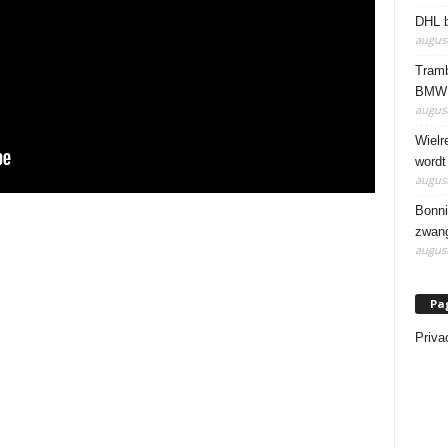
DHL b
august
Tramb
BMW 
august
Wielr
wordt
august
Bonni
zwang
august
Pa
Priva