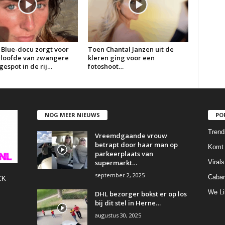
 Blue-docu zorgt voor
Toen Chantal Janzen uit de
erloofde van zwangere
kleren ging voor een
espot in de rij…
fotoshoot…
NOG MEER NIEUWS
PO
Trend
Vreemdgaande vrouw
betrapt door haar man op
Komt 
parkeerplaats van
supermarkt…
Virals
september 2, 2025
Cabar
CK
We Li
DHL bezorger bokst er op los
bij dit stel in Herne…
augustus 30, 2025