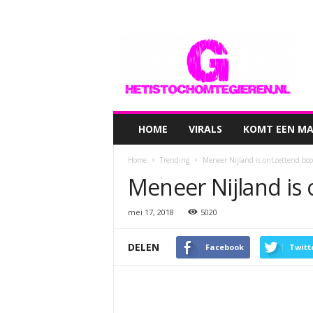
hetistochomtegieren.nl
HOME
VIRALS
KOMT EEN MAN
Home
Trending
Meneer Nijland is ontzettend boo
Meneer Nijland is 
mei 17, 2018
5020
DELEN
Facebook
Twitt