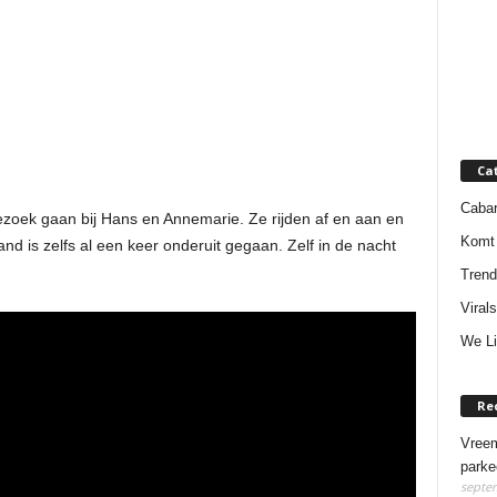
Ca
Cabar
zoek gaan bij Hans en Annemarie. Ze rijden af en aan en
Komt 
nd is zelfs al een keer onderuit gegaan. Zelf in de nacht
Trend
Virals
We Li
Re
Vreem
parke
septem