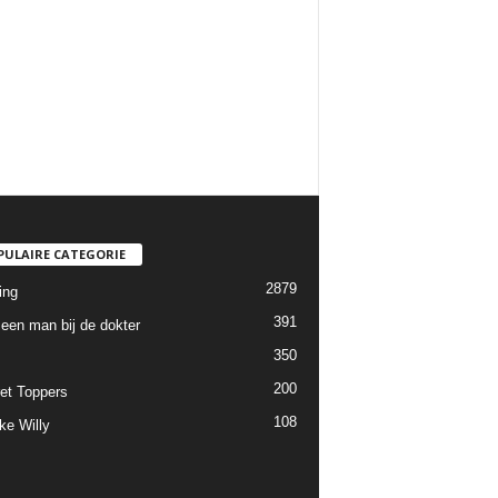
PULAIRE CATEGORIE
2879
ing
391
een man bij de dokter
350
200
et Toppers
108
ke Willy