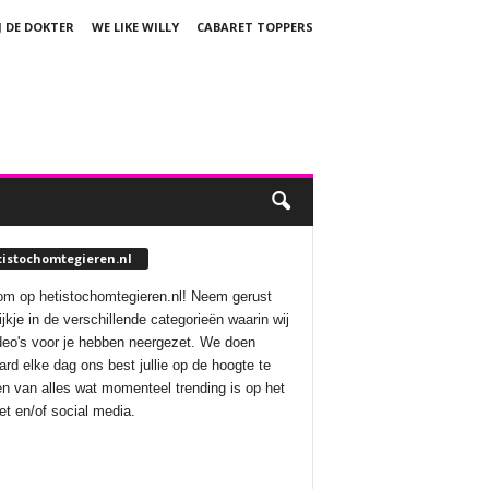
J DE DOKTER
WE LIKE WILLY
CABARET TOPPERS
tistochomtegieren.nl
m op hetistochomtegieren.nl! Neem gerust
ijkje in de verschillende categorieën waarin wij
deo's voor je hebben neergezet. We doen
aard elke dag ons best jullie op de hoogte te
n van alles wat momenteel trending is op het
net en/of social media.