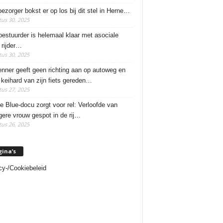
ezorger bokst er op los bij dit stel in Herne…
us 30, 2025
estuurder is helemaal klaar met asociale
rijder…
us 30, 2025
enner geeft geen richting aan op autoweg en
 keihard van zijn fiets gereden…
us 27, 2025
e Blue-docu zorgt voor rel: Verloofde van
ere vrouw gespot in de rij…
us 26, 2025
gina’s
cy-/Cookiebeleid