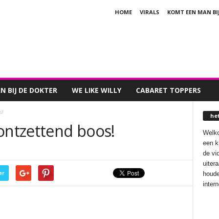
HOME
VIRALS
KOMT EEN MAN BI
 BIJ DE DOKTER
WE LIKE WILLY
CABARET TOPPERS
s!
he
ontzettend boos!
Welko
een k
de vi
uiter
er
houde
inter