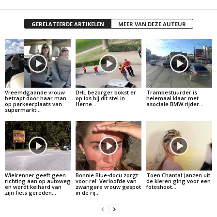
GERELATEERDE ARTIKELEN
MEER VAN DEZE AUTEUR
Vreemdgaande vrouw
DHL bezorger bokst er
Trambestuurder is
betrapt door haar man
op los bij dit stel in
helemaal klaar met
op parkeerplaats van
Herne…
asociale BMW rijder…
supermarkt…
Wielrenner geeft geen
Bonnie Blue-docu zorgt
Toen Chantal Janzen uit
richting aan op autoweg
voor rel: Verloofde van
de kleren ging voor een
en wordt keihard van
zwangere vrouw gespot
fotoshoot…
zijn fiets gereden…
in de rij…