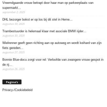
Vreemdgaande vrouw betrapt door haar man op parkeerplaats van
supermarkt…
september 2, 2025
DHL bezorger bokst er op los bij dit stel in Herne…
augustus 30, 2025
Trambestuurder is helemaal klaar met asociale BMW rijder…
augustus 30, 2025
Wielrenner geeft geen richting aan op autoweg en wordt keihard van zijn
fiets gereden…
augustus 27, 2025
Bonnie Blue-docu zorgt voor rel: Verloofde van zwangere vrouw gespot in
de rij…
augustus 26, 2025
Pagina’s
Privacy-/Cookiebeleid