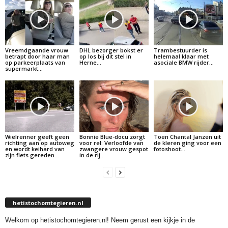
Vreemdgaande vrouw
DHL bezorger bokst er
Trambestuurder is
betrapt door haar man
op los bij dit stel in
helemaal klaar met
op parkeerplaats van
Herne…
asociale BMW rijder…
supermarkt…
Wielrenner geeft geen
Bonnie Blue-docu zorgt
Toen Chantal Janzen uit
richting aan op autoweg
voor rel: Verloofde van
de kleren ging voor een
en wordt keihard van
zwangere vrouw gespot
fotoshoot…
zijn fiets gereden…
in de rij…
hetistochomtegieren.nl
Welkom op hetistochomtegieren.nl! Neem gerust een kijkje in de