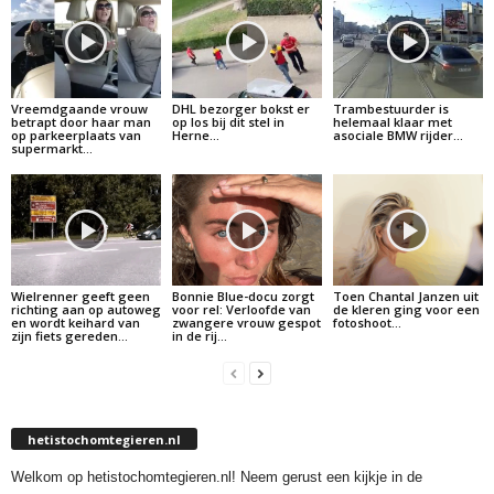
Vreemdgaande vrouw
DHL bezorger bokst er
Trambestuurder is
betrapt door haar man
op los bij dit stel in
helemaal klaar met
op parkeerplaats van
Herne…
asociale BMW rijder…
supermarkt…
Wielrenner geeft geen
Bonnie Blue-docu zorgt
Toen Chantal Janzen uit
richting aan op autoweg
voor rel: Verloofde van
de kleren ging voor een
en wordt keihard van
zwangere vrouw gespot
fotoshoot…
zijn fiets gereden…
in de rij…
hetistochomtegieren.nl
Welkom op hetistochomtegieren.nl! Neem gerust een kijkje in de