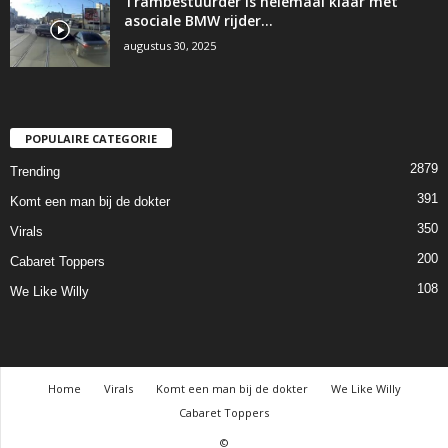
Trambestuurder is helemaal klaar met
asociale BMW rijder…
augustus 30, 2025
POPULAIRE CATEGORIE
2879
Trending
391
Komt een man bij de dokter
350
Virals
200
Cabaret Toppers
108
We Like Willy
Home
Virals
Komt een man bij de dokter
We Like Willy
Cabaret Toppers
©