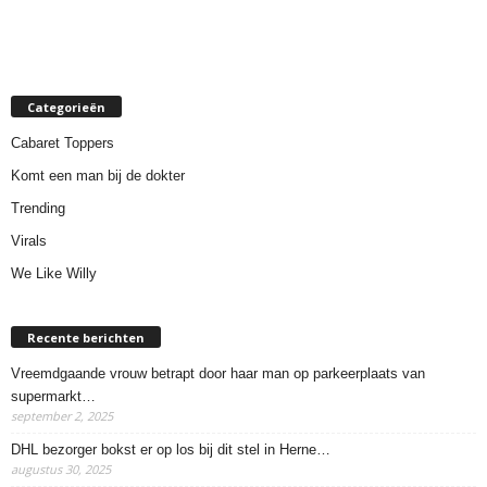
Categorieën
Cabaret Toppers
Komt een man bij de dokter
Trending
Virals
We Like Willy
Recente berichten
Vreemdgaande vrouw betrapt door haar man op parkeerplaats van
supermarkt…
september 2, 2025
DHL bezorger bokst er op los bij dit stel in Herne…
augustus 30, 2025