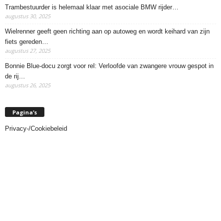
Trambestuurder is helemaal klaar met asociale BMW rijder…
augustus 30, 2025
Wielrenner geeft geen richting aan op autoweg en wordt keihard van zijn
fiets gereden…
augustus 27, 2025
Bonnie Blue-docu zorgt voor rel: Verloofde van zwangere vrouw gespot in
de rij…
augustus 26, 2025
Pagina’s
Privacy-/Cookiebeleid