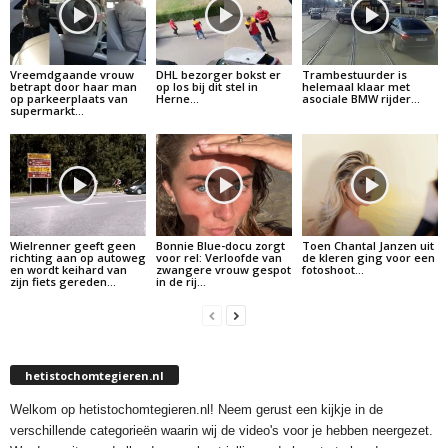
Vreemdgaande vrouw
DHL bezorger bokst er
Trambestuurder is
betrapt door haar man
op los bij dit stel in
helemaal klaar met
op parkeerplaats van
Herne…
asociale BMW rijder…
supermarkt…
Wielrenner geeft geen
Bonnie Blue-docu zorgt
Toen Chantal Janzen uit
richting aan op autoweg
voor rel: Verloofde van
de kleren ging voor een
en wordt keihard van
zwangere vrouw gespot
fotoshoot…
zijn fiets gereden…
in de rij…
hetistochomtegieren.nl
Welkom op hetistochomtegieren.nl! Neem gerust een kijkje in de
verschillende categorieën waarin wij de video's voor je hebben neergezet.