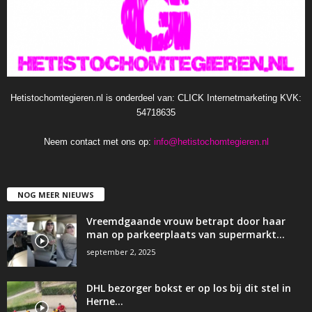
Hetistochomtegieren.nl is onderdeel van: CLICK Internetmarketing KVK:
54718635
Neem contact met ons op:
info@hetistochomtegieren.nl
NOG MEER NIEUWS
Vreemdgaande vrouw betrapt door haar
man op parkeerplaats van supermarkt…
september 2, 2025
DHL bezorger bokst er op los bij dit stel in
Herne…