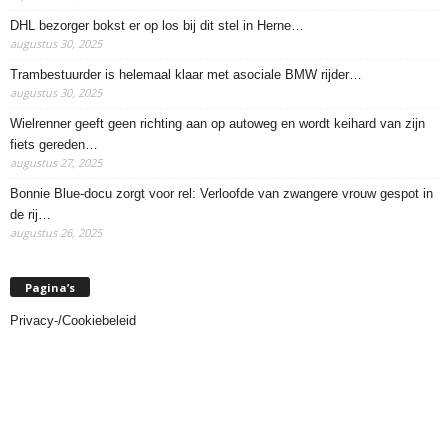
DHL bezorger bokst er op los bij dit stel in Herne…
augustus 30, 2025
Trambestuurder is helemaal klaar met asociale BMW rijder…
augustus 30, 2025
Wielrenner geeft geen richting aan op autoweg en wordt keihard van zijn
fiets gereden…
augustus 27, 2025
Bonnie Blue-docu zorgt voor rel: Verloofde van zwangere vrouw gespot in
de rij…
augustus 26, 2025
Pagina’s
Privacy-/Cookiebeleid