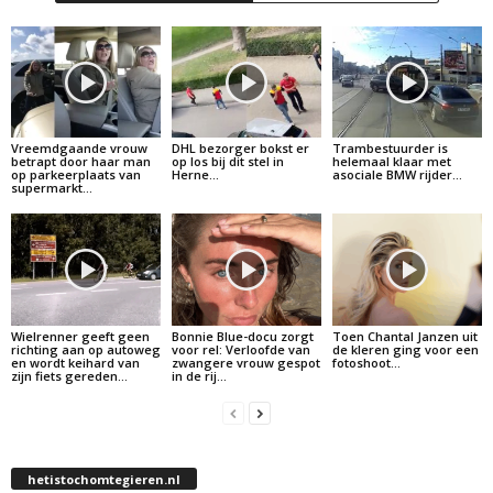
Vreemdgaande vrouw
DHL bezorger bokst er
Trambestuurder is
betrapt door haar man
op los bij dit stel in
helemaal klaar met
op parkeerplaats van
Herne…
asociale BMW rijder…
supermarkt…
Wielrenner geeft geen
Bonnie Blue-docu zorgt
Toen Chantal Janzen uit
richting aan op autoweg
voor rel: Verloofde van
de kleren ging voor een
en wordt keihard van
zwangere vrouw gespot
fotoshoot…
zijn fiets gereden…
in de rij…
hetistochomtegieren.nl