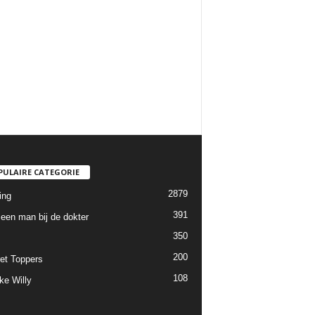
PULAIRE CATEGORIE
2879
ing
391
een man bij de dokter
350
200
et Toppers
108
ke Willy