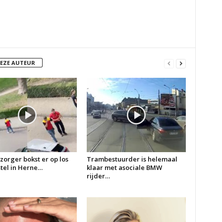
DEZE AUTEUR
zorger bokst er op los
Trambestuurder is helemaal
 stel in Herne…
klaar met asociale BMW
rijder…