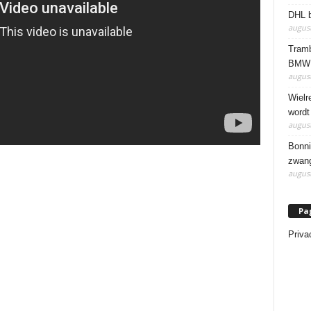
DHL b
august
Tramb
BMW 
august
Wielr
wordt
august
Bonni
zwang
august
Pa
Priva