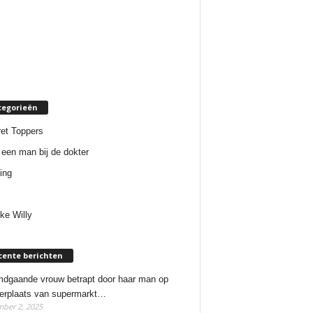
tegorieën
et Toppers
een man bij de dokter
ing
ke Willy
cente berichten
dgaande vrouw betrapt door haar man op
erplaats van supermarkt…
ber 2, 2025