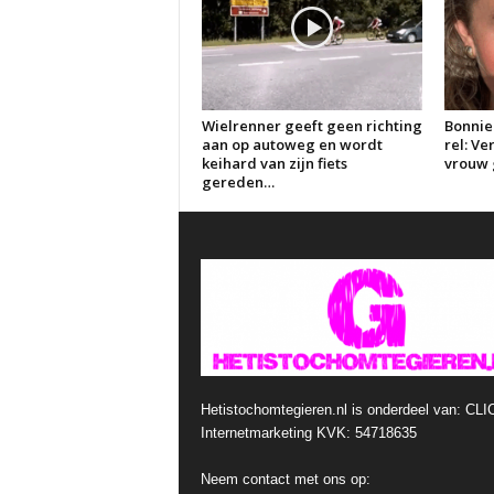
Wielrenner geeft geen richting
Bonnie
aan op autoweg en wordt
rel: V
keihard van zijn fiets
vrouw g
gereden…
Hetistochomtegieren.nl is onderdeel van: CLI
Internetmarketing KVK: 54718635
Neem contact met ons op: