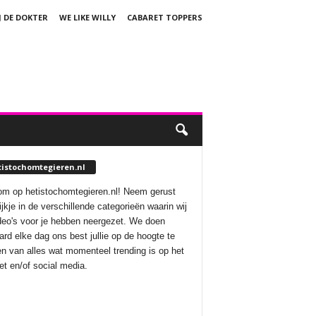
J DE DOKTER
WE LIKE WILLY
CABARET TOPPERS
tistochomtegieren.nl
m op hetistochomtegieren.nl! Neem gerust
ijkje in de verschillende categorieën waarin wij
deo's voor je hebben neergezet. We doen
aard elke dag ons best jullie op de hoogte te
n van alles wat momenteel trending is op het
net en/of social media.