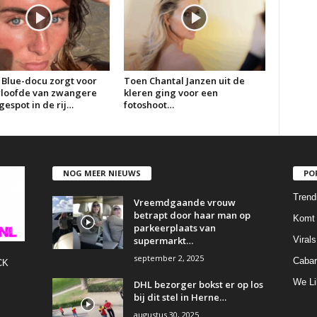
 Blue-docu zorgt voor
Toen Chantal Janzen uit de
erloofde van zwangere
kleren ging voor een
espot in de rij…
fotoshoot…
NOG MEER NIEUWS
PO
Trend
Vreemdgaande vrouw
betrapt door haar man op
Komt 
parkeerplaats van
supermarkt…
Virals
september 2, 2025
Cabar
CK
We Li
DHL bezorger bokst er op los
bij dit stel in Herne…
augustus 30, 2025