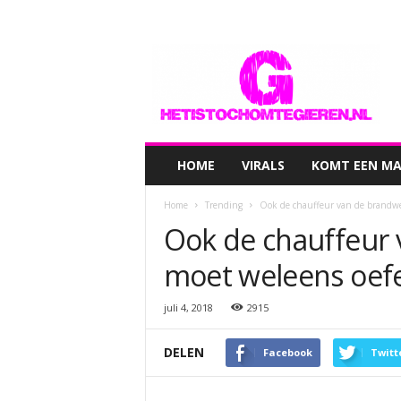
hetistochomtegieren.nl
HOME
VIRALS
KOMT EEN MAN
Home
Trending
Ook de chauffeur van de brandw
Ook de chauffeur
moet weleens oe
juli 4, 2018
2915
DELEN
Facebook
Twitt