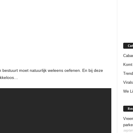
Ca
Cabar
Komt 
estuurt moet natuurlijk weleens oefenen. En bij deze
Trend
lekkeloos…
Virals
We Li
Re
Vreem
parke
septem