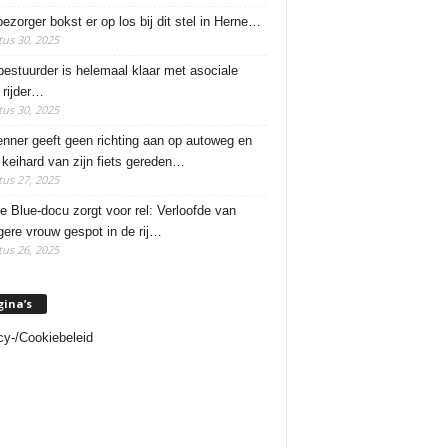
ezorger bokst er op los bij dit stel in Herne…
us 30, 2025
estuurder is helemaal klaar met asociale
rijder…
us 30, 2025
enner geeft geen richting aan op autoweg en
 keihard van zijn fiets gereden…
us 27, 2025
e Blue-docu zorgt voor rel: Verloofde van
ere vrouw gespot in de rij…
us 26, 2025
gina’s
cy-/Cookiebeleid