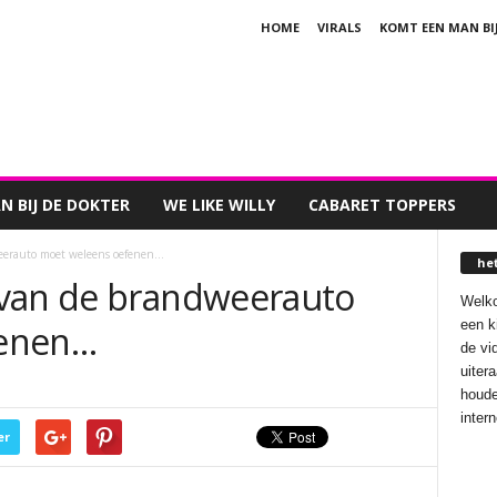
HOME
VIRALS
KOMT EEN MAN BI
 BIJ DE DOKTER
WE LIKE WILLY
CABARET TOPPERS
eerauto moet weleens oefenen…
he
 van de brandweerauto
Welko
een k
fenen…
de vi
uiter
houde
inter
er