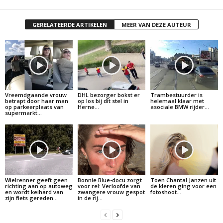
GERELATEERDE ARTIKELEN
MEER VAN DEZE AUTEUR
Vreemdgaande vrouw
DHL bezorger bokst er
Trambestuurder is
betrapt door haar man
op los bij dit stel in
helemaal klaar met
op parkeerplaats van
Herne…
asociale BMW rijder…
supermarkt…
Wielrenner geeft geen
Bonnie Blue-docu zorgt
Toen Chantal Janzen uit
richting aan op autoweg
voor rel: Verloofde van
de kleren ging voor een
en wordt keihard van
zwangere vrouw gespot
fotoshoot…
zijn fiets gereden…
in de rij…