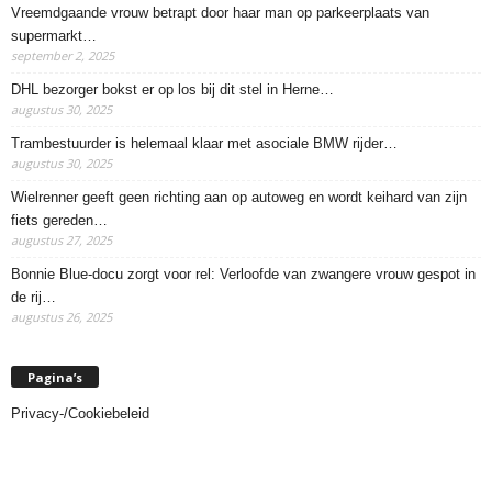
Vreemdgaande vrouw betrapt door haar man op parkeerplaats van
supermarkt…
september 2, 2025
DHL bezorger bokst er op los bij dit stel in Herne…
augustus 30, 2025
Trambestuurder is helemaal klaar met asociale BMW rijder…
augustus 30, 2025
Wielrenner geeft geen richting aan op autoweg en wordt keihard van zijn
fiets gereden…
augustus 27, 2025
Bonnie Blue-docu zorgt voor rel: Verloofde van zwangere vrouw gespot in
de rij…
augustus 26, 2025
Pagina’s
Privacy-/Cookiebeleid