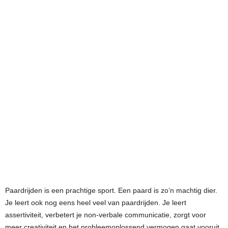
Paardrijden is een prachtige sport. Een paard is zo’n machtig dier.
Je leert ook nog eens heel veel van paardrijden. Je leert
assertiviteit, verbetert je non-verbale communicatie, zorgt voor
meer creativiteit en het probleemoplossend vermogen gaat vooruit.