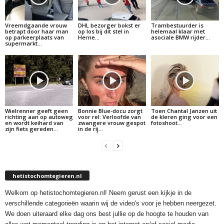
Vreemdgaande vrouw
DHL bezorger bokst er
Trambestuurder is
betrapt door haar man
op los bij dit stel in
helemaal klaar met
op parkeerplaats van
Herne…
asociale BMW rijder…
supermarkt…
Wielrenner geeft geen
Bonnie Blue-docu zorgt
Toen Chantal Janzen uit
richting aan op autoweg
voor rel: Verloofde van
de kleren ging voor een
en wordt keihard van
zwangere vrouw gespot
fotoshoot…
zijn fiets gereden…
in de rij…
hetistochomtegieren.nl
Welkom op hetistochomtegieren.nl! Neem gerust een kijkje in de
verschillende categorieën waarin wij de video's voor je hebben neergezet.
We doen uiteraard elke dag ons best jullie op de hoogte te houden van