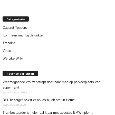
Categorieën
Cabaret Toppers
Komt een man bij de dokter
Trending
Virals
We Like Willy
Recente berichten
Vreemdgaande vrouw betrapt door haar man op parkeerplaats van
supermarkt…
september 2, 2025
DHL bezorger bokst er op los bij dit stel in Herne…
augustus 30, 2025
Trambestuurder is helemaal klaar met asociale BMW rijder…