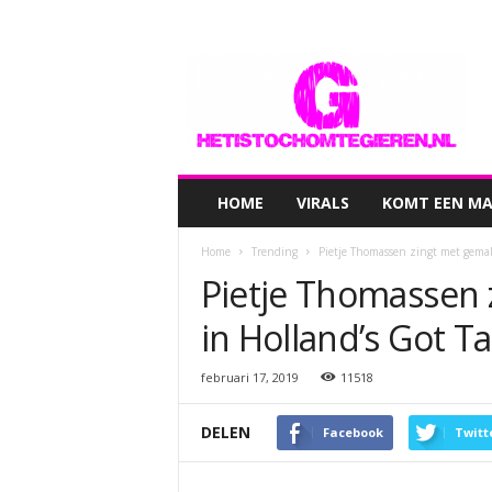
hetistochomtegieren.nl
HOME
VIRALS
KOMT EEN MAN
Home
Trending
Pietje Thomassen zingt met gemak
Pietje Thomassen 
in Holland’s Got Ta
februari 17, 2019
11518
DELEN
Facebook
Twitt