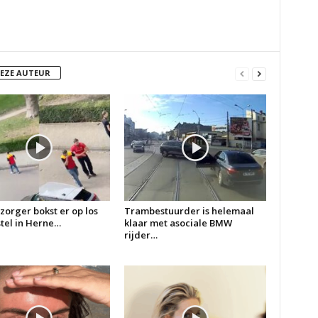
DEZE AUTEUR
zorger bokst er op los
Trambestuurder is helemaal
 stel in Herne…
klaar met asociale BMW
rijder…