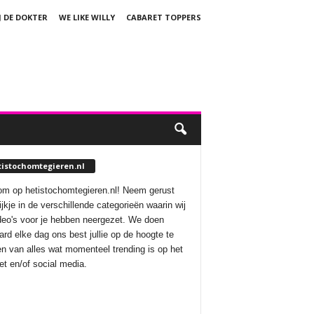
J DE DOKTER
WE LIKE WILLY
CABARET TOPPERS
tistochomtegieren.nl
m op hetistochomtegieren.nl! Neem gerust
ijkje in de verschillende categorieën waarin wij
deo's voor je hebben neergezet. We doen
aard elke dag ons best jullie op de hoogte te
n van alles wat momenteel trending is op het
net en/of social media.