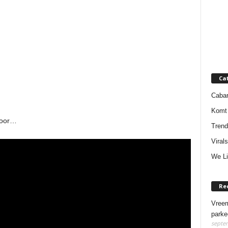
Ca
Cabar
Komt 
door…
Trend
Virals
We Li
Re
Vreem
parke
septem