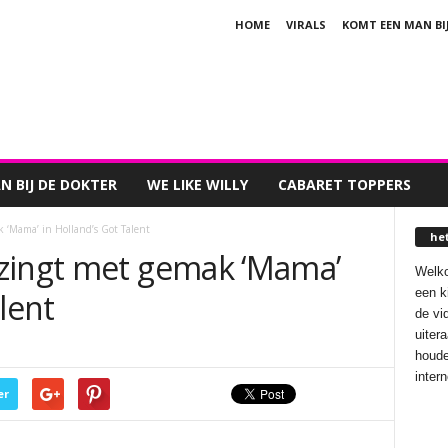
HOME
VIRALS
KOMT EEN MAN BI
 BIJ DE DOKTER
WE LIKE WILLY
CABARET TOPPERS
 ‘Mama’ in Holland’s Got Talent
he
zingt met gemak ‘Mama’
Welko
een k
lent
de vi
uiter
houde
inter
er