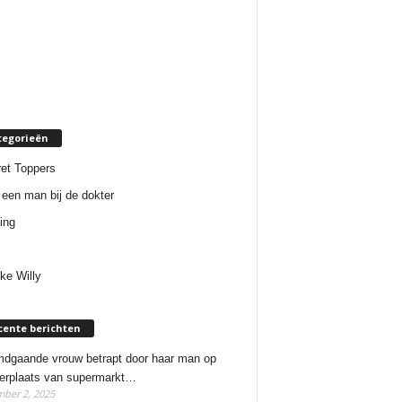
tegorieën
et Toppers
een man bij de dokter
ing
ke Willy
cente berichten
dgaande vrouw betrapt door haar man op
erplaats van supermarkt…
ber 2, 2025