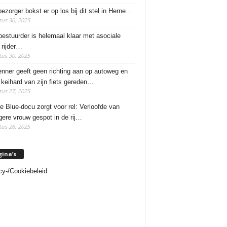
ezorger bokst er op los bij dit stel in Herne…
us 30, 2025
estuurder is helemaal klaar met asociale
rijder…
us 30, 2025
enner geeft geen richting aan op autoweg en
 keihard van zijn fiets gereden…
us 27, 2025
e Blue-docu zorgt voor rel: Verloofde van
ere vrouw gespot in de rij…
us 26, 2025
gina’s
cy-/Cookiebeleid