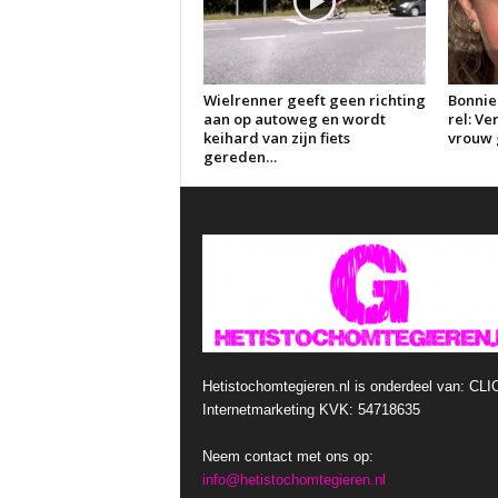
Wielrenner geeft geen richting
Bonnie
aan op autoweg en wordt
rel: V
keihard van zijn fiets
vrouw g
gereden…
Hetistochomtegieren.nl is onderdeel van: CLI
Internetmarketing KVK: 54718635
Neem contact met ons op:
info@hetistochomtegieren.nl