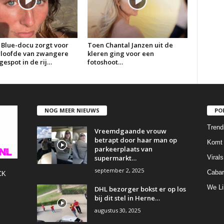
 Blue-docu zorgt voor
Toen Chantal Janzen uit de
erloofde van zwangere
kleren ging voor een
espot in de rij…
fotoshoot…
NOG MEER NIEUWS
PO
Trend
Vreemdgaande vrouw
betrapt door haar man op
Komt 
parkeerplaats van
supermarkt…
Virals
september 2, 2025
Cabar
CK
We Li
DHL bezorger bokst er op los
bij dit stel in Herne…
augustus 30, 2025