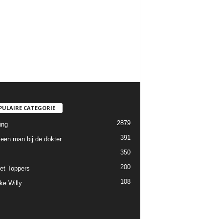
PULAIRE CATEGORIE
2879
ing
391
een man bij de dokter
350
200
et Toppers
108
ke Willy