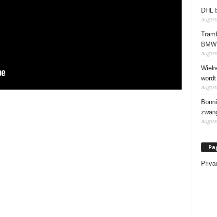
DHL b
august
Tramb
BMW 
august
Wielr
wordt
august
Bonni
zwang
august
Pa
Priva