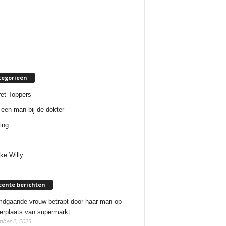
tegorieën
et Toppers
een man bij de dokter
ing
ke Willy
cente berichten
dgaande vrouw betrapt door haar man op
erplaats van supermarkt…
ber 2, 2025