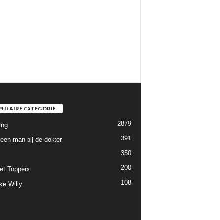
PULAIRE CATEGORIE
2879
ing
391
een man bij de dokter
350
200
et Toppers
108
ke Willy