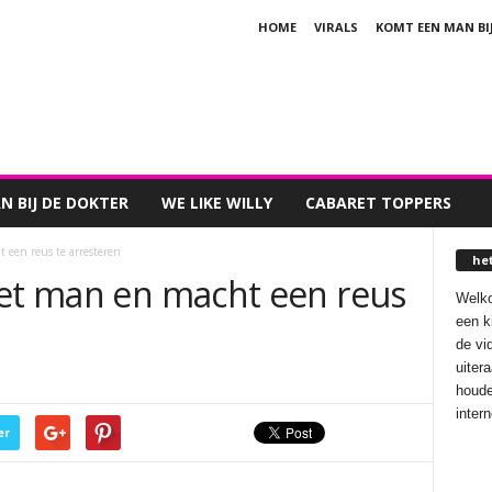
HOME
VIRALS
KOMT EEN MAN BI
 BIJ DE DOKTER
WE LIKE WILLY
CABARET TOPPERS
 een reus te arresteren
he
met man en macht een reus
Welko
een k
de vi
uiter
houde
inter
er