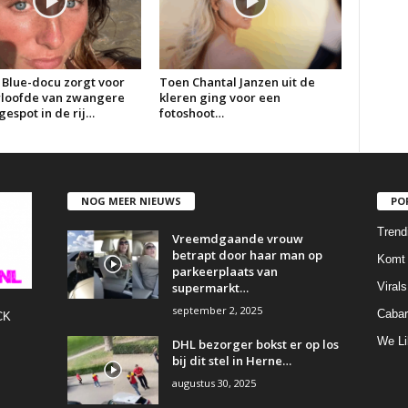
 Blue-docu zorgt voor
Toen Chantal Janzen uit de
erloofde van zwangere
kleren ging voor een
espot in de rij…
fotoshoot…
NOG MEER NIEUWS
PO
Trend
Vreemdgaande vrouw
betrapt door haar man op
Komt 
parkeerplaats van
supermarkt…
Virals
september 2, 2025
Cabar
CK
We Li
DHL bezorger bokst er op los
bij dit stel in Herne…
augustus 30, 2025