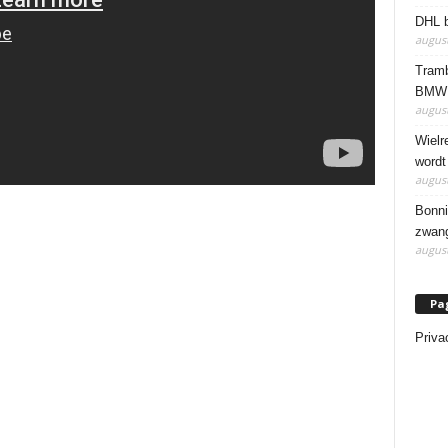
DHL b
august
Tramb
BMW 
august
Wielr
wordt
august
Bonni
zwang
august
Pa
Priva