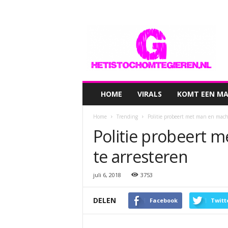
hetistochomtegieren.nl
HOME
VIRALS
KOMT EEN MAN
Home
Trending
Politie probeert met man en macht
Politie probeert 
te arresteren
juli 6, 2018
3753
DELEN
Facebook
Twitt