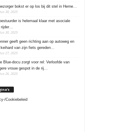
ezorger bokst er op los bij dit stel in Herne…
us 30, 2025
estuurder is helemaal klaar met asociale
rijder…
us 30, 2025
enner geeft geen richting aan op autoweg en
 keihard van zijn fiets gereden…
us 27, 2025
e Blue-docu zorgt voor rel: Verloofde van
ere vrouw gespot in de rij…
us 26, 2025
gina’s
cy-/Cookiebeleid