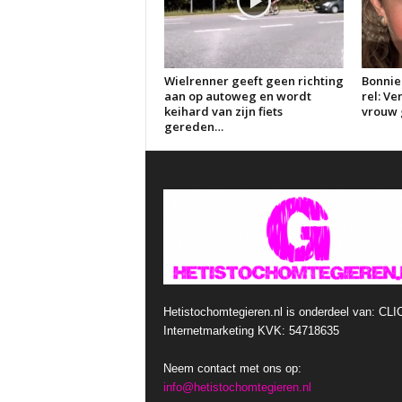
Wielrenner geeft geen richting
Bonnie
aan op autoweg en wordt
rel: V
keihard van zijn fiets
vrouw g
gereden…
Hetistochomtegieren.nl is onderdeel van: CLI
Internetmarketing KVK: 54718635
Neem contact met ons op:
info@hetistochomtegieren.nl