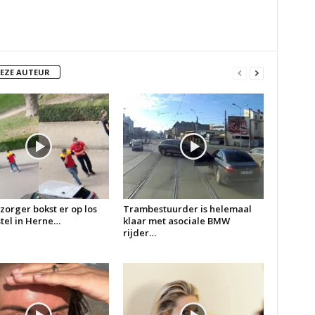
DEZE AUTEUR
zorger bokst er op los
Trambestuurder is helemaal
 stel in Herne…
klaar met asociale BMW
rijder…