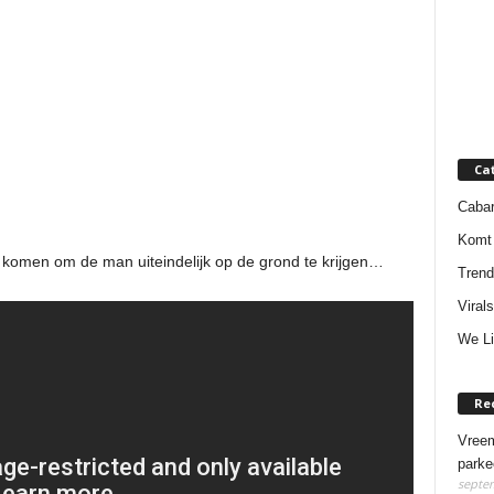
Ca
Cabar
Komt 
 komen om de man uiteindelijk op de grond te krijgen…
Trend
Virals
We Li
Re
Vreem
parke
septem