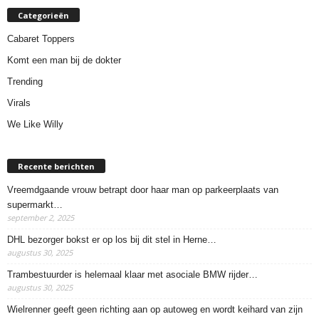
Categorieën
Cabaret Toppers
Komt een man bij de dokter
Trending
Virals
We Like Willy
Recente berichten
Vreemdgaande vrouw betrapt door haar man op parkeerplaats van
supermarkt…
september 2, 2025
DHL bezorger bokst er op los bij dit stel in Herne…
augustus 30, 2025
Trambestuurder is helemaal klaar met asociale BMW rijder…
augustus 30, 2025
Wielrenner geeft geen richting aan op autoweg en wordt keihard van zijn