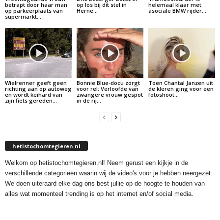
betrapt door haar man
op los bij dit stel in
helemaal klaar met
op parkeerplaats van
Herne…
asociale BMW rijder…
supermarkt…
Wielrenner geeft geen
Bonnie Blue-docu zorgt
Toen Chantal Janzen uit
richting aan op autoweg
voor rel: Verloofde van
de kleren ging voor een
en wordt keihard van
zwangere vrouw gespot
fotoshoot…
zijn fiets gereden…
in de rij…
hetistochomtegieren.nl
Welkom op hetistochomtegieren.nl! Neem gerust een kijkje in de
verschillende categorieën waarin wij de video's voor je hebben neergezet.
We doen uiteraard elke dag ons best jullie op de hoogte te houden van
alles wat momenteel trending is op het internet en/of social media.