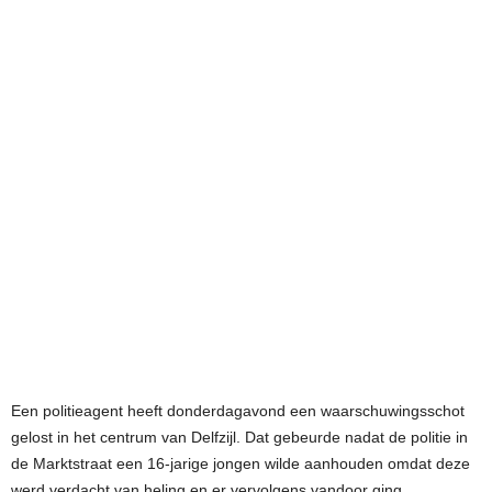
Een politieagent heeft donderdagavond een waarschuwingsschot
gelost in het centrum van Delfzijl. Dat gebeurde nadat de politie in
de Marktstraat een 16-jarige jongen wilde aanhouden omdat deze
werd verdacht van heling en er vervolgens vandoor ging.