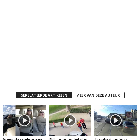
GERELATEERDE ARTIKELEN
MEER VAN DEZE AUTEUR
Vreemdgaande vrouw
DHL bezorger bokst er
Trambestuurder is