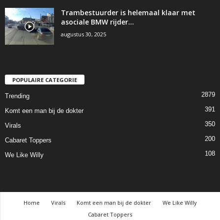
Trambestuurder is helemaal klaar met
asociale BMW rijder…
augustus 30, 2025
POPULAIRE CATEGORIE
2879
Trending
391
Komt een man bij de dokter
350
Virals
200
Cabaret Toppers
108
We Like Willy
Home
Virals
Komt een man bij de dokter
We Like Willy
Cabaret Toppers