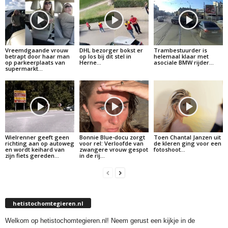
Vreemdgaande vrouw
DHL bezorger bokst er
Trambestuurder is
betrapt door haar man
op los bij dit stel in
helemaal klaar met
op parkeerplaats van
Herne…
asociale BMW rijder…
supermarkt…
Wielrenner geeft geen
Bonnie Blue-docu zorgt
Toen Chantal Janzen uit
richting aan op autoweg
voor rel: Verloofde van
de kleren ging voor een
en wordt keihard van
zwangere vrouw gespot
fotoshoot…
zijn fiets gereden…
in de rij…
hetistochomtegieren.nl
Welkom op hetistochomtegieren.nl! Neem gerust een kijkje in de