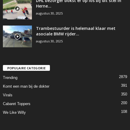
DHL bezorger bokst er op los bij dit stel in
Herne…
augustus 30, 2025
Trambestuurder is helemaal klaar met
asociale BMW rijder…
augustus 30, 2025
POPULAIRE CATEGORIE
2879
Trending
391
Komt een man bij de dokter
350
Virals
200
Cabaret Toppers
108
We Like Willy