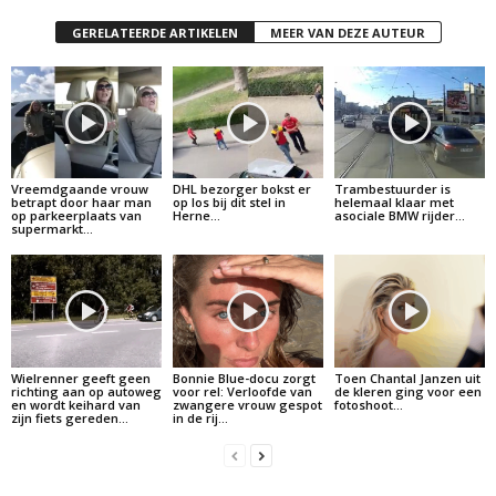
GERELATEERDE ARTIKELEN
MEER VAN DEZE AUTEUR
Vreemdgaande vrouw
DHL bezorger bokst er
Trambestuurder is
betrapt door haar man
op los bij dit stel in
helemaal klaar met
op parkeerplaats van
Herne…
asociale BMW rijder…
supermarkt…
Wielrenner geeft geen
Bonnie Blue-docu zorgt
Toen Chantal Janzen uit
richting aan op autoweg
voor rel: Verloofde van
de kleren ging voor een
en wordt keihard van
zwangere vrouw gespot
fotoshoot…
zijn fiets gereden…
in de rij…