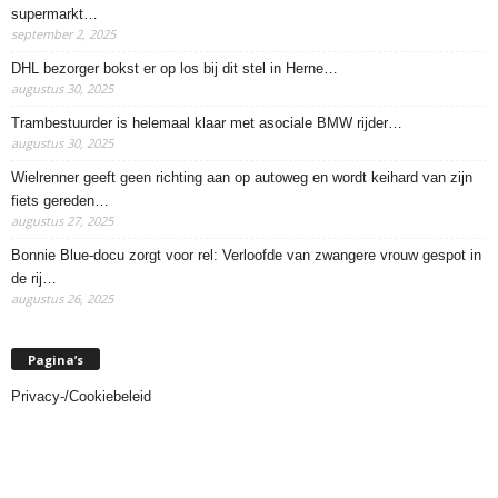
supermarkt…
september 2, 2025
DHL bezorger bokst er op los bij dit stel in Herne…
augustus 30, 2025
Trambestuurder is helemaal klaar met asociale BMW rijder…
augustus 30, 2025
Wielrenner geeft geen richting aan op autoweg en wordt keihard van zijn
fiets gereden…
augustus 27, 2025
Bonnie Blue-docu zorgt voor rel: Verloofde van zwangere vrouw gespot in
de rij…
augustus 26, 2025
Pagina’s
Privacy-/Cookiebeleid