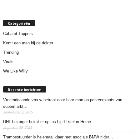
Categorieën
Cabaret Toppers
Komt een man bij de dokter
Trending
Virals
We Like Willy
Recente berichten
Vreemdgaande vrouw betrapt door haar man op parkeerplaats van
supermarkt…
september 2, 2025
DHL bezorger bokst er op los bij dit stel in Herne…
augustus 30, 2025
Trambestuurder is helemaal klaar met asociale BMW rijder…