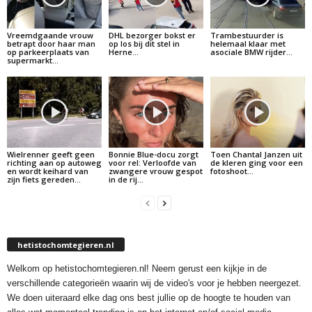
Vreemdgaande vrouw
DHL bezorger bokst er
Trambestuurder is
betrapt door haar man
op los bij dit stel in
helemaal klaar met
op parkeerplaats van
Herne…
asociale BMW rijder…
supermarkt…
Wielrenner geeft geen
Bonnie Blue-docu zorgt
Toen Chantal Janzen uit
richting aan op autoweg
voor rel: Verloofde van
de kleren ging voor een
en wordt keihard van
zwangere vrouw gespot
fotoshoot…
zijn fiets gereden…
in de rij…
hetistochomtegieren.nl
Welkom op hetistochomtegieren.nl! Neem gerust een kijkje in de
verschillende categorieën waarin wij de video's voor je hebben neergezet.
We doen uiteraard elke dag ons best jullie op de hoogte te houden van