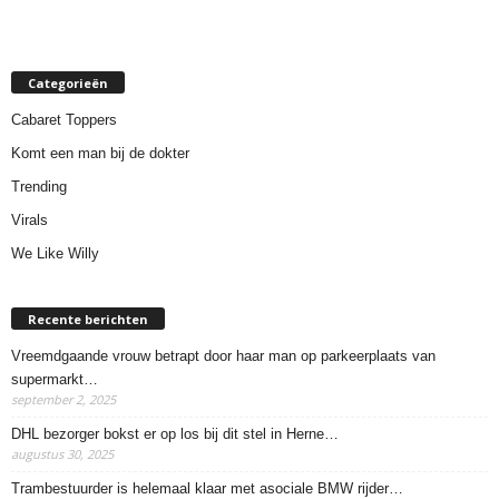
Categorieën
Cabaret Toppers
Komt een man bij de dokter
Trending
Virals
We Like Willy
Recente berichten
Vreemdgaande vrouw betrapt door haar man op parkeerplaats van
supermarkt…
september 2, 2025
DHL bezorger bokst er op los bij dit stel in Herne…
augustus 30, 2025
Trambestuurder is helemaal klaar met asociale BMW rijder…