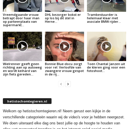
Vreemdgaande vrouw
DHL bezorger bokst er
Trambestuurder is
betrapt door haar man
op los bij dit stel in
helemaal klaar met
op parkeerplaats van
Herne…
asociale BMW rijder…
supermarkt…
Wielrenner geeft geen
Bonnie Blue-docu zorgt
Toen Chantal Janzen uit
richting aan op autoweg
voor rel: Verloofde van
de kleren ging voor een
en wordt keihard van
zwangere vrouw gespot
fotoshoot…
zijn fiets gereden…
in de rij…
hetistochomtegieren.nl
Welkom op hetistochomtegieren.nl! Neem gerust een kijkje in de
verschillende categorieën waarin wij de video's voor je hebben neergezet.
We doen uiteraard elke dag ons best jullie op de hoogte te houden van