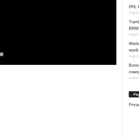
DHL b
august
Tramb
BMW 
august
Wielr
wordt
august
Bonni
zwang
august
Pa
Priva