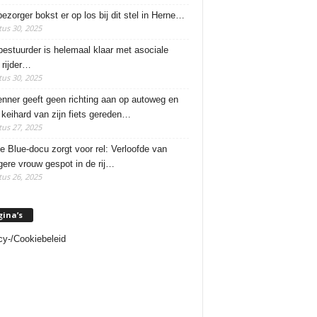
ezorger bokst er op los bij dit stel in Herne…
us 30, 2025
estuurder is helemaal klaar met asociale
rijder…
us 30, 2025
enner geeft geen richting aan op autoweg en
 keihard van zijn fiets gereden…
us 27, 2025
e Blue-docu zorgt voor rel: Verloofde van
ere vrouw gespot in de rij…
us 26, 2025
gina’s
cy-/Cookiebeleid