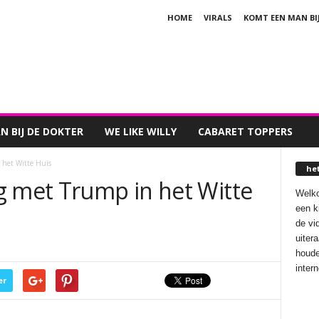
HOME
VIRALS
KOMT EEN MAN BI
 BIJ DE DOKTER
WE LIKE WILLY
CABARET TOPPERS
 het Witte Huis
he
g met Trump in het Witte
Welko
een k
de vi
uiter
houde
inter
er