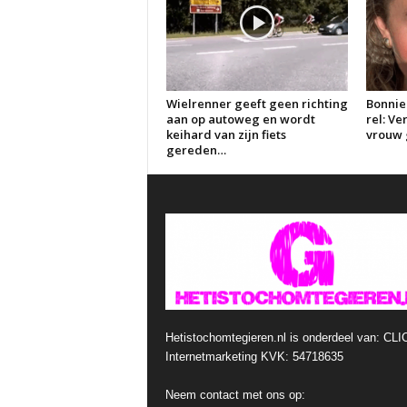
Wielrenner geeft geen richting
Bonnie
aan op autoweg en wordt
rel: V
keihard van zijn fiets
vrouw g
gereden…
Hetistochomtegieren.nl is onderdeel van: CLI
Internetmarketing KVK: 54718635
Neem contact met ons op: