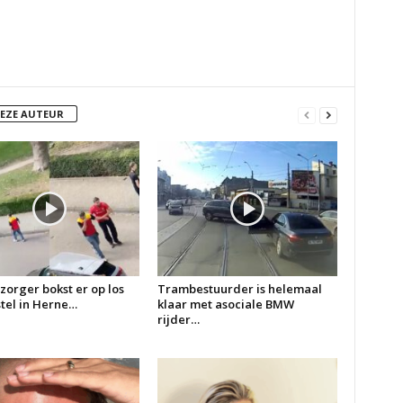
DEZE AUTEUR
zorger bokst er op los
Trambestuurder is helemaal
 stel in Herne…
klaar met asociale BMW
rijder…