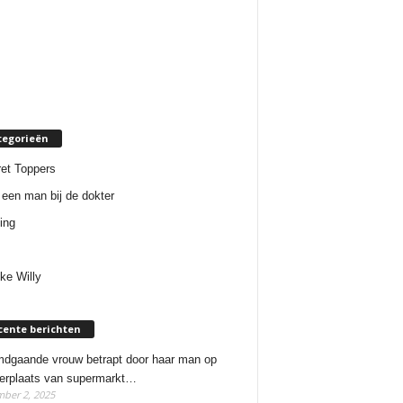
tegorieën
et Toppers
een man bij de dokter
ing
ke Willy
cente berichten
dgaande vrouw betrapt door haar man op
erplaats van supermarkt…
ber 2, 2025