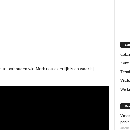
Ca
Cabar
Komt 
m te onthouden wie Mark nou eigenlijk is en waar hij
Trend
Virals
We Li
Re
Vreem
parke
septem