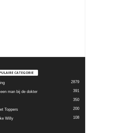
PULAIRE CATEGORIE
2879
ing
391
een man bij de dokter
350
200
et Toppers
108
ke Willy