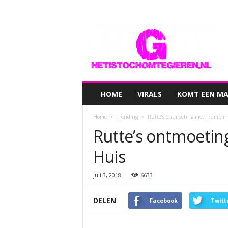
hetistochomtegieren.nl
HOME
VIRALS
KOMT EEN MAN
Home
Trending
Rutte’s ontmoeting met Trump in
Rutte’s ontmoetin
Huis
juli 3, 2018
6633
DELEN
Facebook
Twitt