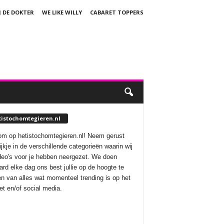
J DE DOKTER
WE LIKE WILLY
CABARET TOPPERS
tistochomtegieren.nl
m op hetistochomtegieren.nl! Neem gerust
ijkje in de verschillende categorieën waarin wij
deo's voor je hebben neergezet. We doen
aard elke dag ons best jullie op de hoogte te
n van alles wat momenteel trending is op het
net en/of social media.