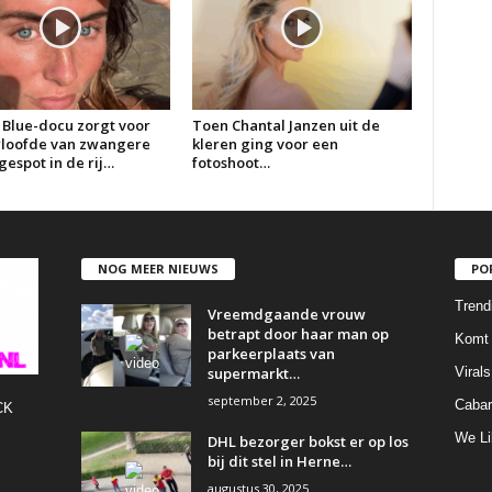
 Blue-docu zorgt voor
Toen Chantal Janzen uit de
erloofde van zwangere
kleren ging voor een
espot in de rij…
fotoshoot…
NOG MEER NIEUWS
PO
Trend
Vreemdgaande vrouw
betrapt door haar man op
Komt 
parkeerplaats van
supermarkt…
Virals
september 2, 2025
Cabar
CK
We Li
DHL bezorger bokst er op los
bij dit stel in Herne…
augustus 30, 2025