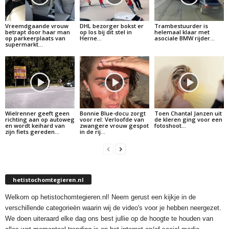
Vreemdgaande vrouw
DHL bezorger bokst er
Trambestuurder is
betrapt door haar man
op los bij dit stel in
helemaal klaar met
op parkeerplaats van
Herne…
asociale BMW rijder…
supermarkt…
Wielrenner geeft geen
Bonnie Blue-docu zorgt
Toen Chantal Janzen uit
richting aan op autoweg
voor rel: Verloofde van
de kleren ging voor een
en wordt keihard van
zwangere vrouw gespot
fotoshoot…
zijn fiets gereden…
in de rij…
hetistochomtegieren.nl
Welkom op hetistochomtegieren.nl! Neem gerust een kijkje in de
verschillende categorieën waarin wij de video's voor je hebben neergezet.
We doen uiteraard elke dag ons best jullie op de hoogte te houden van