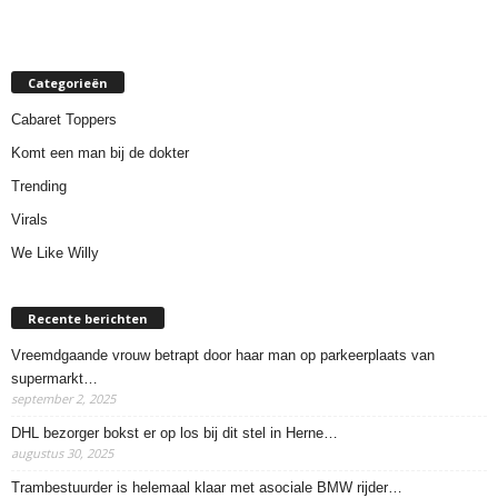
Categorieën
Cabaret Toppers
Komt een man bij de dokter
Trending
Virals
We Like Willy
Recente berichten
Vreemdgaande vrouw betrapt door haar man op parkeerplaats van
supermarkt…
september 2, 2025
DHL bezorger bokst er op los bij dit stel in Herne…
augustus 30, 2025
Trambestuurder is helemaal klaar met asociale BMW rijder…