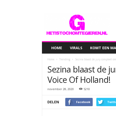
hetistochomtegieren.nl
HOME
VIRALS
KOMT EEN MAN
Home
Trending
Sezina blaast de jury compleet om
Sezina blaast de j
Voice Of Holland!
november 28, 2020
5210
DELEN
Facebook
Twitt