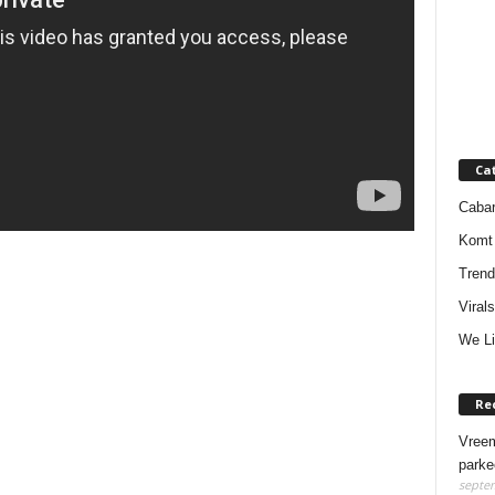
Ca
Cabar
Komt 
Trend
Virals
We Li
Re
Vreem
parke
septem