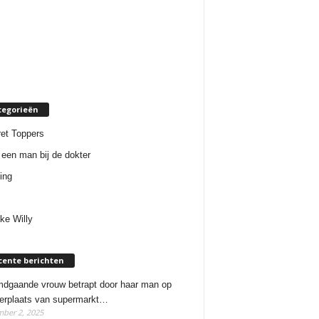
tegorieën
et Toppers
een man bij de dokter
ing
ke Willy
cente berichten
dgaande vrouw betrapt door haar man op
erplaats van supermarkt…
ber 2, 2025