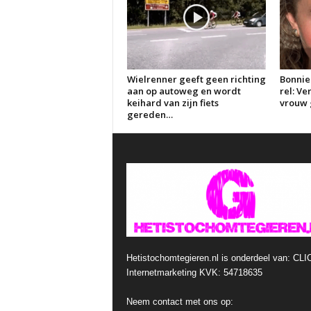
Wielrenner geeft geen richting
Bonnie
aan op autoweg en wordt
rel: V
keihard van zijn fiets
vrouw g
gereden…
Hetistochomtegieren.nl is onderdeel van: CLI
Internetmarketing KVK: 54718635
Neem contact met ons op: