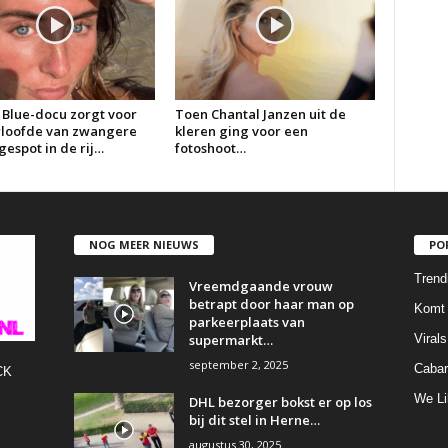
 Blue-docu zorgt voor
Toen Chantal Janzen uit de
erloofde van zwangere
kleren ging voor een
espot in de rij…
fotoshoot…
NOG MEER NIEUWS
PO
Trend
Vreemdgaande vrouw
betrapt door haar man op
Komt 
parkeerplaats van
supermarkt…
Virals
september 2, 2025
Cabar
CK
We Li
DHL bezorger bokst er op los
bij dit stel in Herne…
augustus 30, 2025