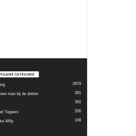
PULAIRE CATEGORIE
2879
ing
391
een man bij de dokter
350
200
et Toppers
108
ke Willy