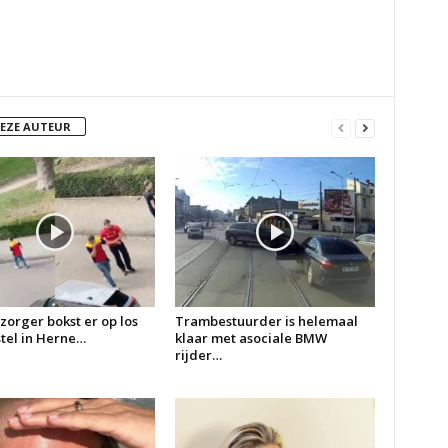
DEZE AUTEUR
zorger bokst er op los
Trambestuurder is helemaal
 stel in Herne…
klaar met asociale BMW
rijder…