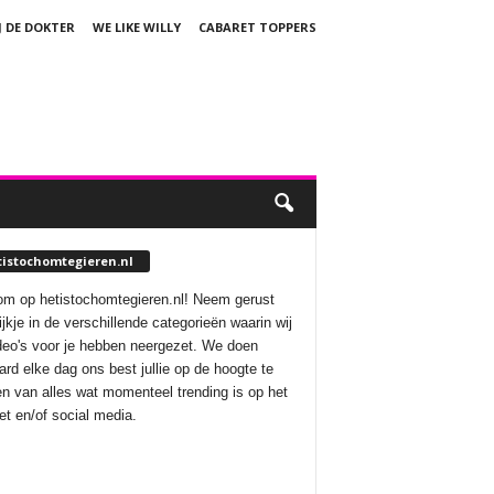
J DE DOKTER
WE LIKE WILLY
CABARET TOPPERS
tistochomtegieren.nl
m op hetistochomtegieren.nl! Neem gerust
ijkje in de verschillende categorieën waarin wij
deo's voor je hebben neergezet. We doen
aard elke dag ons best jullie op de hoogte te
n van alles wat momenteel trending is op het
net en/of social media.