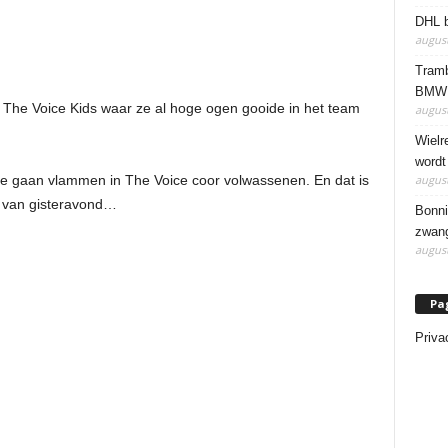
DHL b
august
Tramb
BMW 
The Voice Kids waar ze al hoge ogen gooide in het team
august
Wielr
wordt
august
ar te gaan vlammen in The Voice coor volwassenen. En dat is
on van gisteravond…
Bonni
zwang
august
Pa
Priva