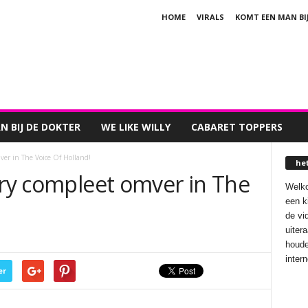
HOME
VIRALS
KOMT EEN MAN BI
 BIJ DE DOKTER
WE LIKE WILLY
CABARET TOPPERS
ver in The Voice Of Holland!
he
ury compleet omver in The
Welko
een k
de vi
uiter
houde
inter
er