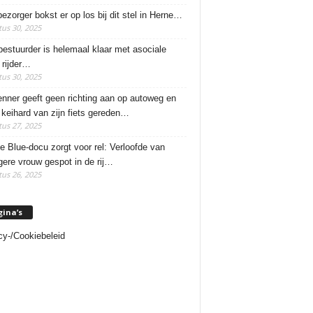
ezorger bokst er op los bij dit stel in Herne…
us 30, 2025
estuurder is helemaal klaar met asociale
rijder…
us 30, 2025
enner geeft geen richting aan op autoweg en
 keihard van zijn fiets gereden…
us 27, 2025
e Blue-docu zorgt voor rel: Verloofde van
ere vrouw gespot in de rij…
us 26, 2025
gina’s
cy-/Cookiebeleid