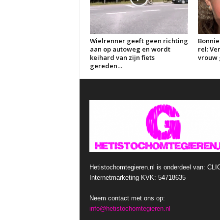
Wielrenner geeft geen richting
Bonnie
aan op autoweg en wordt
rel: V
keihard van zijn fiets
vrouw g
gereden…
Hetistochomtegieren.nl is onderdeel van: CLI
Internetmarketing KVK: 54718635
Neem contact met ons op:
info@hetistochomtegieren.nl