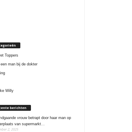
tegorieën
et Toppers
een man bij de dokter
ing
ke Willy
cente berichten
dgaande vrouw betrapt door haar man op
erplaats van supermarkt…
ber 2, 2025