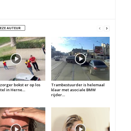
DEZE AUTEUR
zorger bokst er op los
Trambestuurder is helemaal
 stel in Herne…
klaar met asociale BMW
rijder…