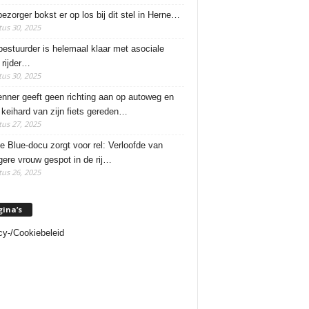
ezorger bokst er op los bij dit stel in Herne…
us 30, 2025
estuurder is helemaal klaar met asociale
rijder…
us 30, 2025
enner geeft geen richting aan op autoweg en
 keihard van zijn fiets gereden…
us 27, 2025
e Blue-docu zorgt voor rel: Verloofde van
ere vrouw gespot in de rij…
us 26, 2025
gina’s
cy-/Cookiebeleid