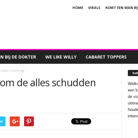
HOME
VIRALS
KOMT EEN MAN BI
 BIJ DE DOKTER
WE LIKE WILLY
CABARET TOPPERS
schudden challenge…
he
t om de alles schudden
Welko
een k
de vi
uiter
houde
inter
er