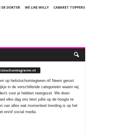
J DE DOKTER
WE LIKE WILLY
CABARET TOPPERS
tistochomtegieren.nl
m op hetistochomtegieren.nl! Neem gerust
ijkje in de verschillende categorieën waarin wij
deo's voor je hebben neergezet. We doen
aard elke dag ons best jullie op de hoogte te
n van alles wat momenteel trending is op het
net en/of social media.