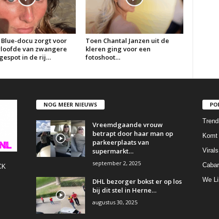
 Blue-docu zorgt voor
Toen Chantal Janzen uit de
erloofde van zwangere
kleren ging voor een
espot in de rij…
fotoshoot…
NOG MEER NIEUWS
PO
Trend
Vreemdgaande vrouw
betrapt door haar man op
Komt 
parkeerplaats van
supermarkt…
Virals
september 2, 2025
Cabar
CK
We Li
DHL bezorger bokst er op los
bij dit stel in Herne…
augustus 30, 2025