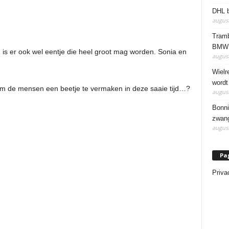
DHL b
august
Tramb
BMW 
s er ook wel eentje die heel groot mag worden. Sonia en
august
Wielr
wordt
om de mensen een beetje te vermaken in deze saaie tijd…?
august
Bonni
zwang
august
Pa
Priva