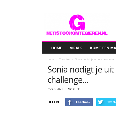
hetistochomtegieren.nl
HOME
VIRALS
KOMT EEN MAN
Home
Trending
Sonia nodigt je uit om de alles 
Sonia nodigt je ui
challenge…
mei 3, 2021
41330
DELEN
Facebook
Twitt