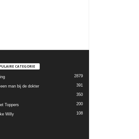
PULAIRE CATEGORIE
2879
ing
391
een man bij de dokter
350
200
et Toppers
108
ke Willy