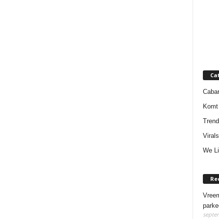
Ca
Cabar
Komt 
Trend
Virals
We Li
Re
Vreem
parke
septem