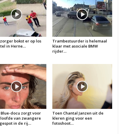
zorger bokst er op los
Trambestuurder is helemaal
 stel in Herne…
klaar met asociale BMW
rijder…
 Blue-docu zorgt voor
Toen Chantal Janzen uit de
erloofde van zwangere
kleren ging voor een
espot in de rij…
fotoshoot…