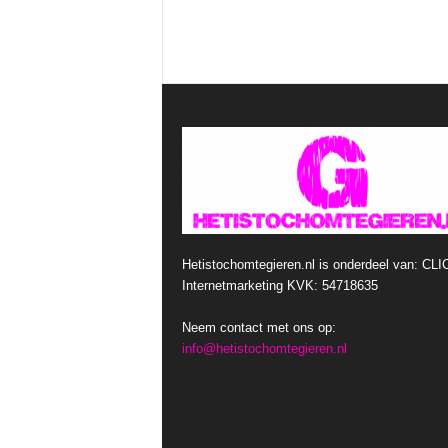
Hetistochomtegieren.nl is onderdeel van: CLI
Internetmarketing KVK: 54718635
Neem contact met ons op:
info@hetistochomtegieren.nl