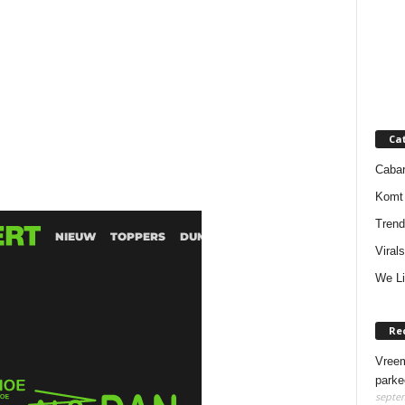
Ca
Cabar
Komt 
Trend
Virals
We Li
Re
Vreem
parke
septem