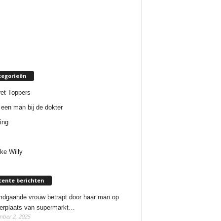
tegorieën
et Toppers
een man bij de dokter
ing
ke Willy
cente berichten
dgaande vrouw betrapt door haar man op
erplaats van supermarkt…
ber 2, 2025