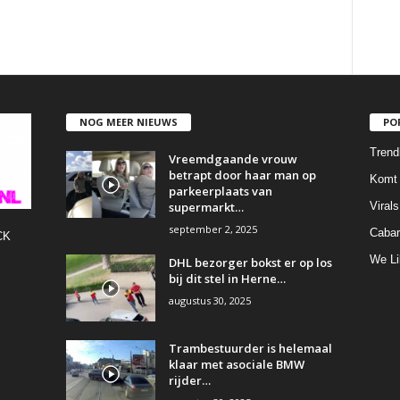
NOG MEER NIEUWS
PO
Trend
Vreemdgaande vrouw
betrapt door haar man op
Komt 
parkeerplaats van
supermarkt…
Virals
september 2, 2025
Cabar
CK
We Li
DHL bezorger bokst er op los
bij dit stel in Herne…
augustus 30, 2025
Trambestuurder is helemaal
klaar met asociale BMW
rijder…