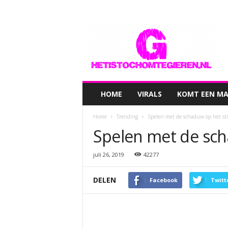
hetistochomtegieren.nl
HOME
VIRALS
KOMT EEN MAN
Home
Trending
Spelen met de schaduw op het s
Spelen met de sc
juli 26, 2019
42277
DELEN
Facebook
Twitt