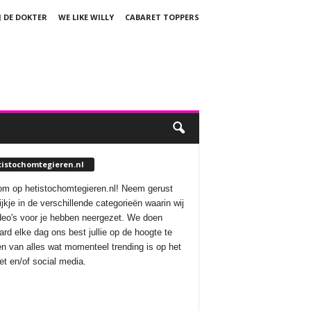
J DE DOKTER
WE LIKE WILLY
CABARET TOPPERS
tistochomtegieren.nl
m op hetistochomtegieren.nl! Neem gerust
ijkje in de verschillende categorieën waarin wij
deo's voor je hebben neergezet. We doen
aard elke dag ons best jullie op de hoogte te
n van alles wat momenteel trending is op het
net en/of social media.