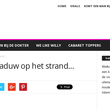
HOME
VIRALS
KOMT EEN MAN BI
 BIJ DE DOKTER
WE LIKE WILLY
CABARET TOPPERS
trand…
he
haduw op het strand…
Welko
een k
de vi
uiter
er
houde
inter