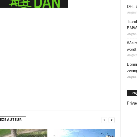
DHL b
august
Tramb
BMW 
august
Wielr
wordt
august
Bonni
zwang
august
Pa
Priva
DEZE AUTEUR