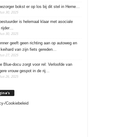
ezorger bokst er op los bij dit stel in Herne…
us 30, 2025
estuurder is helemaal klaar met asociale
rijder…
us 30, 2025
enner geeft geen richting aan op autoweg en
 keihard van zijn fiets gereden…
us 27, 2025
e Blue-docu zorgt voor rel: Verloofde van
ere vrouw gespot in de rij…
us 26, 2025
gina’s
cy-/Cookiebeleid