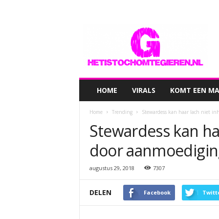
hetistochomtegieren.nl
HOME
VIRALS
KOMT EEN MAN
Home
Trending
Stewardess kan haar lach niet i
Stewardess kan ha
door aanmoedigin
augustus 29, 2018
7307
DELEN
Facebook
Twitt