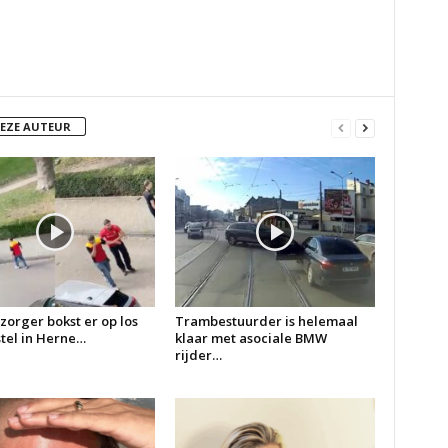
DEZE AUTEUR
zorger bokst er op los
Trambestuurder is helemaal
 stel in Herne…
klaar met asociale BMW
rijder…