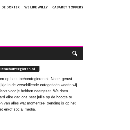
J DE DOKTER
WE LIKE WILLY
CABARET TOPPERS
tistochomtegieren.nl
m op hetistochomtegieren.nl! Neem gerust
ijkje in de verschillende categorieën waarin wij
deo's voor je hebben neergezet. We doen
aard elke dag ons best jullie op de hoogte te
n van alles wat momenteel trending is op het
net en/of social media.