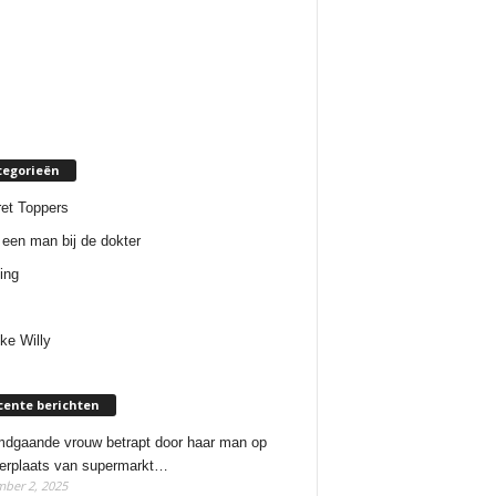
tegorieën
et Toppers
een man bij de dokter
ing
ke Willy
cente berichten
dgaande vrouw betrapt door haar man op
erplaats van supermarkt…
ber 2, 2025