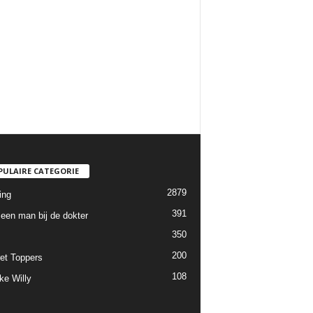
PULAIRE CATEGORIE
2879
ing
391
een man bij de dokter
350
200
et Toppers
108
ke Willy