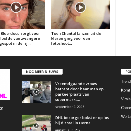
 Blue-docu zorgt voor
Toen Chantal Janzen uit de
erloofde van zwangere
kleren ging voor een
espot in de rij…
fotoshoot…
NOG MEER NIEUWS
PO
Trend
Vreemdgaande vrouw
betrapt door haar man op
Komt 
parkeerplaats van
supermarkt…
Virals
september 2, 2025
Cabar
CK
We Li
DHL bezorger bokst er op los
bij dit stel in Herne…
augustus 30, 2025