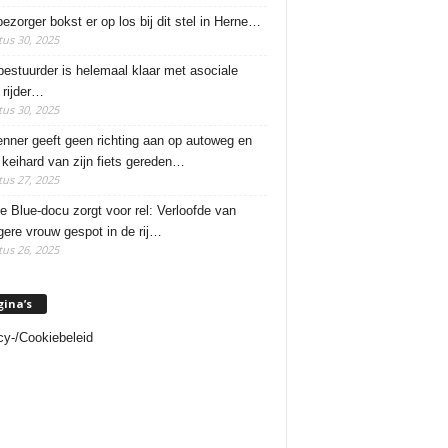
ezorger bokst er op los bij dit stel in Herne…
us 30, 2025
estuurder is helemaal klaar met asociale
rijder…
us 30, 2025
enner geeft geen richting aan op autoweg en
 keihard van zijn fiets gereden…
us 27, 2025
e Blue-docu zorgt voor rel: Verloofde van
ere vrouw gespot in de rij…
us 26, 2025
gina’s
cy-/Cookiebeleid