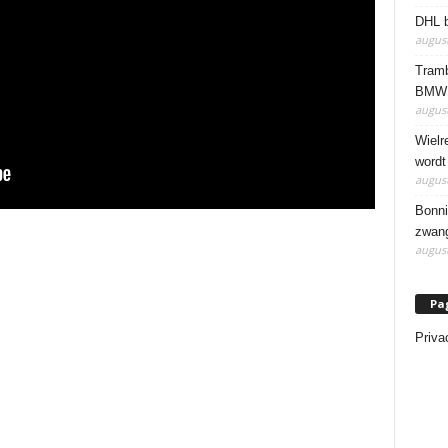
DHL b
august
Tramb
BMW 
august
Wielr
wordt
august
Bonni
zwang
august
Pa
Priva