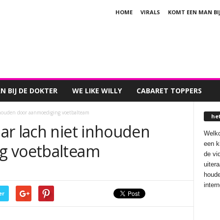
HOME
VIRALS
KOMT EEN MAN BI
 BIJ DE DOKTER
WE LIKE WILLY
CABARET TOPPERS
nhouden door aanmoediging voetbalteam
he
ar lach niet inhouden
Welko
een k
g voetbalteam
de vi
uiter
houde
inter
er