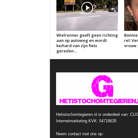
Wielrenner geeft geen richting
Bonnie
aan op autoweg en wordt
rel: V
keihard van zijn fiets
vrouw g
gereden…
Hetistochomtegieren.nl is onderdeel van: CLI
Internetmarketing KVK: 54718635
Neem contact met ons op: