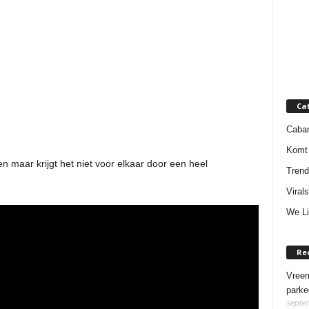
Ca
Cabar
Komt 
 maar krijgt het niet voor elkaar door een heel
Trend
Virals
We Li
Re
Vreem
parke
septem