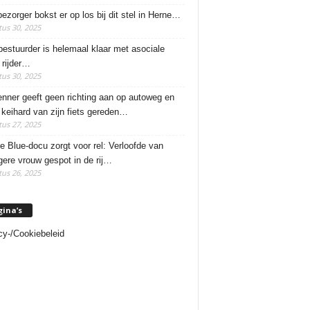
ezorger bokst er op los bij dit stel in Herne…
us 30, 2025
estuurder is helemaal klaar met asociale
rijder…
us 30, 2025
enner geeft geen richting aan op autoweg en
 keihard van zijn fiets gereden…
us 27, 2025
e Blue-docu zorgt voor rel: Verloofde van
ere vrouw gespot in de rij…
us 26, 2025
gina’s
cy-/Cookiebeleid