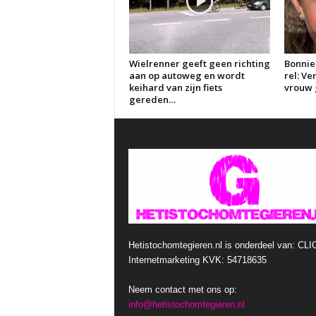
Wielrenner geeft geen richting
Bonnie
aan op autoweg en wordt
rel: V
keihard van zijn fiets
vrouw g
gereden…
Hetistochomtegieren.nl is onderdeel van: CLI
Internetmarketing KVK: 54718635
Neem contact met ons op:
info@hetistochomtegieren.nl