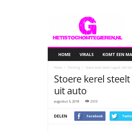
hetistochomtegieren.nl
HOME
VIRALS
KOMT EEN MAN
Home
Trending
Stoere kerel steelt rugzak met kl
Stoere kerel steel
uit auto
augustus 5, 2018
2513
DELEN
Facebook
Twitt