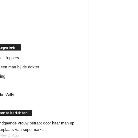
tegorieën
et Toppers
een man bij de dokter
ing
ke Willy
cente berichten
dgaande vrouw betrapt door haar man op
erplaats van supermarkt…
ber 2, 2025