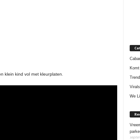
Ca
Cabar
Komt 
n klein kind vol met kleurplaten.
Trend
Virals
We Li
Re
Vreem
parke
septem