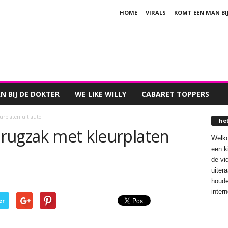
HOME
VIRALS
KOMT EEN MAN BI
 BIJ DE DOKTER
WE LIKE WILLY
CABARET TOPPERS
eurplaten uit auto
he
t rugzak met kleurplaten
Welko
een k
de vi
uiter
houde
inter
er