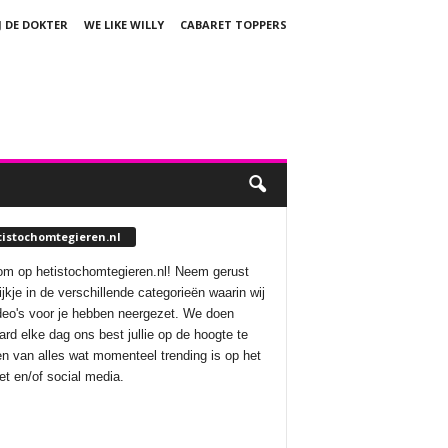
J DE DOKTER
WE LIKE WILLY
CABARET TOPPERS
tistochomtegieren.nl
m op hetistochomtegieren.nl! Neem gerust
ijkje in de verschillende categorieën waarin wij
deo's voor je hebben neergezet. We doen
aard elke dag ons best jullie op de hoogte te
n van alles wat momenteel trending is op het
net en/of social media.