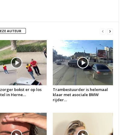
DEZE AUTEUR
zorger bokst er op los
Trambestuurder is helemaal
 stel in Herne…
klaar met asociale BMW
rijder…