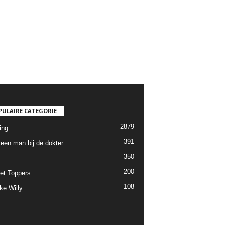
PULAIRE CATEGORIE
2879
ing
391
een man bij de dokter
350
200
et Toppers
108
ke Willy