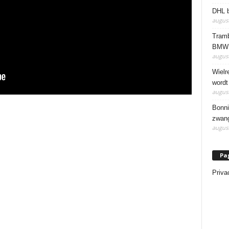
DHL b
august
Tramb
BMW 
august
Wielr
wordt
august
Bonni
zwang
august
Pa
Priva