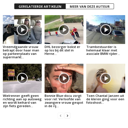
GERELATEERDE ARTIKELEN
MEER VAN DEZE AUTEUR
Vreemdgaande vrouw
DHL bezorger bokst er
Trambestuurder is
betrapt door haar man
op los bij dit stel in
helemaal klaar met
op parkeerplaats van
Herne…
asociale BMW rijder…
supermarkt…
Wielrenner geeft geen
Bonnie Blue-docu zorgt
Toen Chantal Janzen uit
richting aan op autoweg
voor rel: Verloofde van
de kleren ging voor een
en wordt keihard van
zwangere vrouw gespot
fotoshoot…
zijn fiets gereden…
in de rij…