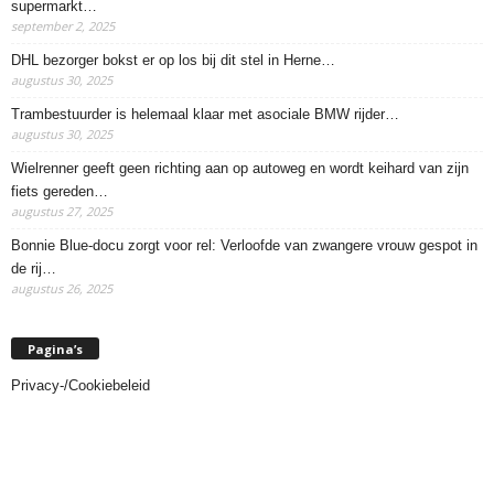
supermarkt…
september 2, 2025
DHL bezorger bokst er op los bij dit stel in Herne…
augustus 30, 2025
Trambestuurder is helemaal klaar met asociale BMW rijder…
augustus 30, 2025
Wielrenner geeft geen richting aan op autoweg en wordt keihard van zijn
fiets gereden…
augustus 27, 2025
Bonnie Blue-docu zorgt voor rel: Verloofde van zwangere vrouw gespot in
de rij…
augustus 26, 2025
Pagina’s
Privacy-/Cookiebeleid