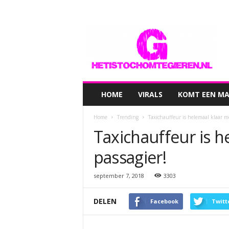
hetistochomtegieren.nl
HOME
VIRALS
KOMT EEN MAN
Home
Trending
Taxichauffeur is helemaal klaar me
Taxichauffeur is h
passagier!
september 7, 2018
3303
DELEN
Facebook
Twitt