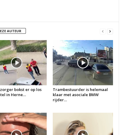
DEZE AUTEUR
zorger bokst er op los
Trambestuurder is helemaal
 stel in Herne…
klaar met asociale BMW
rijder…