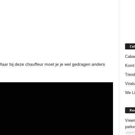
Ca
Cabar
 Maar bij deze chauffeur moet je je wel gedragen anders
Komt 
Trend
Virals
We Li
Re
Vreem
parke
septem