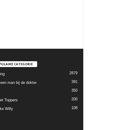
PULAIRE CATEGORIE
2879
ing
391
een man bij de dokter
350
200
et Toppers
108
ke Willy