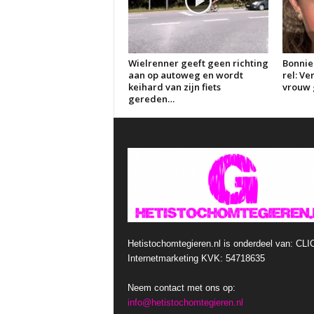
Wielrenner geeft geen richting
Bonnie
aan op autoweg en wordt
rel: V
keihard van zijn fiets
vrouw g
gereden…
Hetistochomtegieren.nl is onderdeel van: CLI
Internetmarketing KVK: 54718635
Neem contact met ons op:
info@hetistochomtegieren.nl