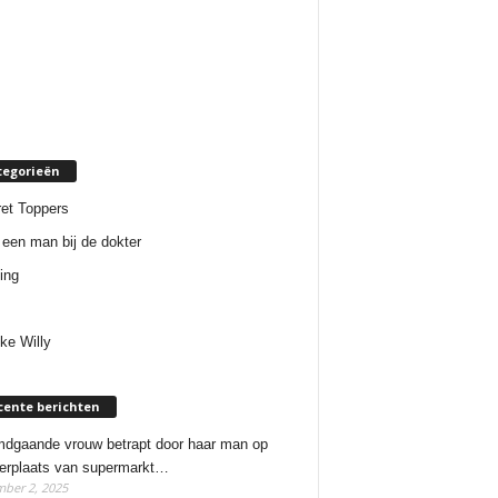
tegorieën
et Toppers
een man bij de dokter
ing
ke Willy
cente berichten
dgaande vrouw betrapt door haar man op
erplaats van supermarkt…
ber 2, 2025