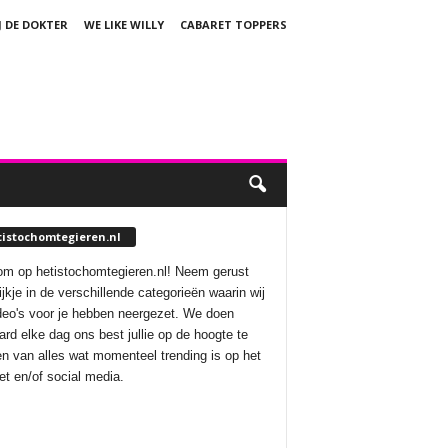
J DE DOKTER
WE LIKE WILLY
CABARET TOPPERS
tistochomtegieren.nl
m op hetistochomtegieren.nl! Neem gerust
ijkje in de verschillende categorieën waarin wij
deo's voor je hebben neergezet. We doen
aard elke dag ons best jullie op de hoogte te
n van alles wat momenteel trending is op het
net en/of social media.