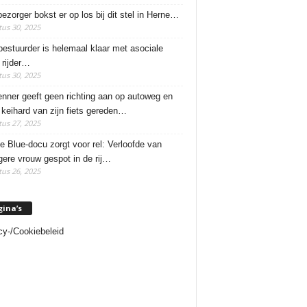
ezorger bokst er op los bij dit stel in Herne…
us 30, 2025
estuurder is helemaal klaar met asociale
rijder…
us 30, 2025
enner geeft geen richting aan op autoweg en
 keihard van zijn fiets gereden…
us 27, 2025
e Blue-docu zorgt voor rel: Verloofde van
ere vrouw gespot in de rij…
us 26, 2025
gina’s
cy-/Cookiebeleid