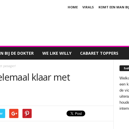
HOME
VIRALS
KOMT EEN MAN BI
 BIJ DE DOKTER
WE LIKE WILLY
CABARET TOPPERS
t passagier!
he
elemaal klaar met
Welko
een k
de vi
uiter
houde
inter
er