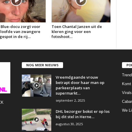
 Blue-docu zorgt voor
Toen Chantal Janzen uit de
erloofde van zwangere
kleren ging voor een
espot in de rij…
fotoshoot…
NOG MEER NIEUWS
PO
Trend
Vreemdgaande vrouw
betrapt door haar man op
Komt 
parkeerplaats van
supermarkt…
Virals
september 2, 2025
Cabar
CK
We Li
DHL bezorger bokst er op los
bij dit stel in Herne…
augustus 30, 2025