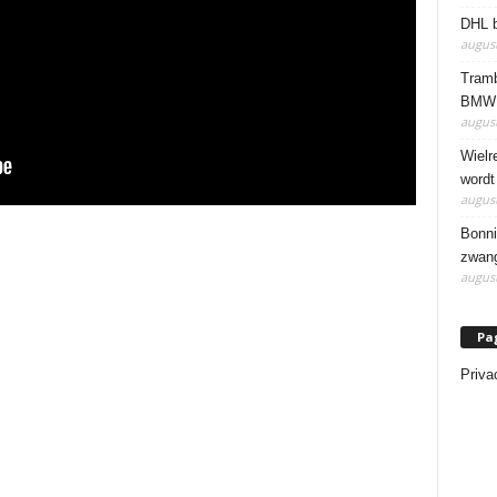
DHL b
august
Tramb
BMW 
august
Wielr
wordt
august
Bonni
zwang
august
Pa
Priva